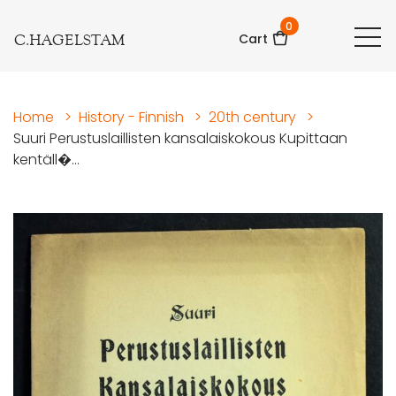
0
C.HAGELSTAM
Cart
Home
>
History - Finnish
>
20th century
>
Suuri Perustuslaillisten kansalaiskokous Kupittaan
kentäll�...