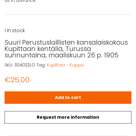
us in advance.
1 in stock
Suuri Perustuslaillisten kansalaiskokous
Kupittaan kentällä, Turussa
sunnuntaina, maaliskuun 26 p. 1905
SKU:
304032LÖ
Tag:
Kupittaa - Kuppis
€
25,00
Suuri Perustuslaillisten kansalaiskokous Kupittaan kentä
Add to cart
Request more information