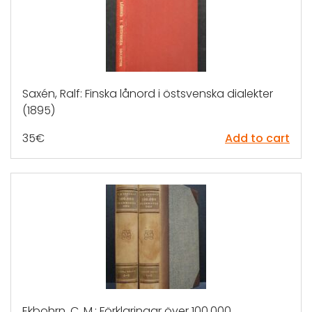
Saxén, Ralf: Finska lånord i östsvenska dialekter
(1895)
35
€
Add to cart
Ekbohrn, C. M.: Förklaringar över 100,000