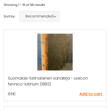
Showing
1 - 16
of
96
results
Recommended
Sort by:
Suomalais-latinalainen sanakirja - Lexicon
fennico-latinum (1883)
65
€
Add to cart