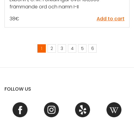
främmande ord och namn I-II
38
€
Add to cart
1
2
3
4
5
6
FOLLOW US