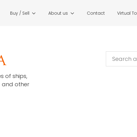
Buy / Sell
About us
Contact
Virtual T
A
s of ships,
s and other