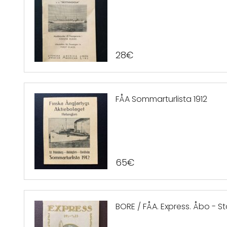
28
€
FÅA Sommarturlista 1912
65
€
BORE / FÅA. Express. Åbo - S