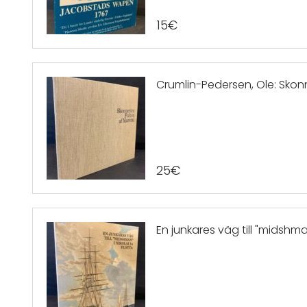
15
€
Crumlin-Pedersen, Ole: Skonn
25
€
En junkares väg till "midshman