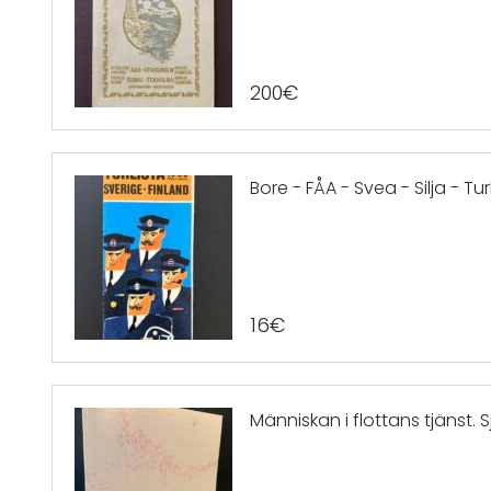
200
€
Bore - FÅA - Svea - Silja - Tu
16
€
Människan i flottans tjänst