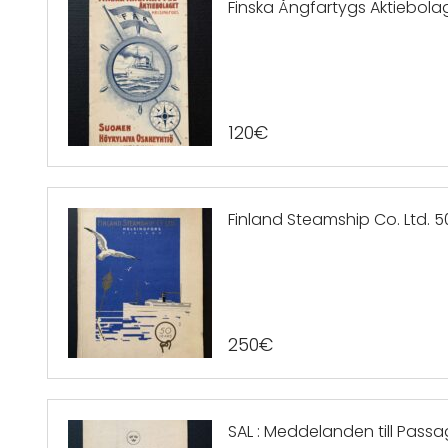
Finska Ångfartygs Aktiebolage
120
€
Finland Steamship Co. Ltd. 5
250
€
SAL : Meddelanden till Passag