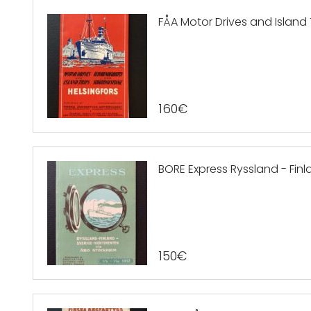
FÅA Motor Drives and Island T
160
€
BORE Express Ryssland - Finl
150
€