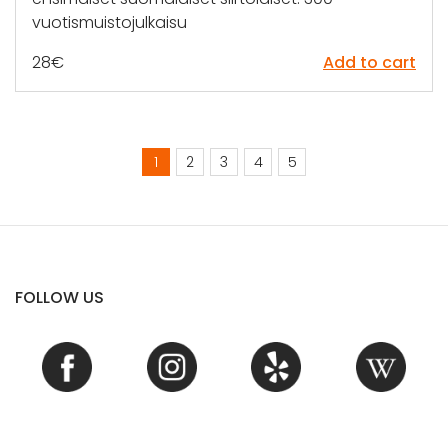
vuotismuistojulkaisu
28
€
Add to cart
1
2
3
4
5
FOLLOW US