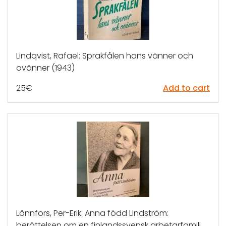
Lindqvist, Rafael: Sprakfålen hans vänner och
ovänner (1943)
25
€
Add to cart
Lönnfors, Per-Erik: Anna född Lindström:
berättelsen om en finlandssvensk arbetarfamilj,