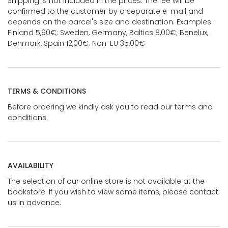
Shipping is not included in the prices. The fee will be
confirmed to the customer by a separate e-mail and
depends on the parcel's size and destination. Examples:
Finland 5,90€; Sweden, Germany, Baltics 8,00€; Benelux,
Denmark, Spain 12,00€; Non-EU 35,00€
TERMS & CONDITIONS
Before ordering we kindly ask you to read our terms and
conditions.
AVAILABILITY
The selection of our online store is not available at the
bookstore. If you wish to view some items, please contact
us in advance.