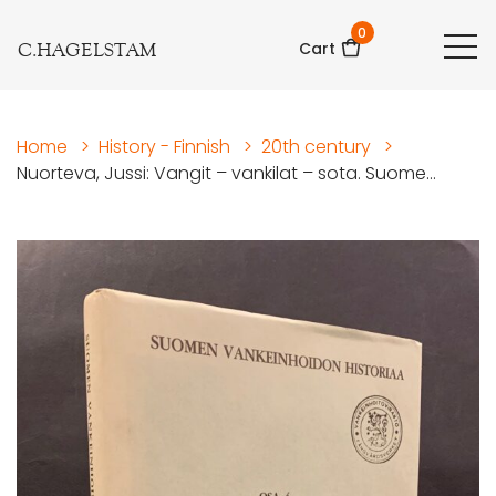
0
C.HAGELSTAM
Cart
Home
>
History - Finnish
>
20th century
>
Nuorteva, Jussi: Vangit – vankilat – sota. Suome...