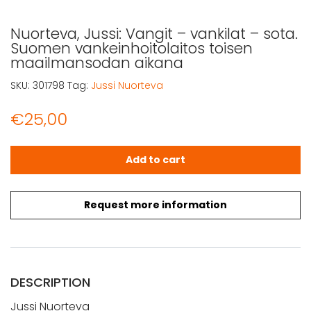
Nuorteva, Jussi: Vangit – vankilat – sota.
Suomen vankeinhoitolaitos toisen
maailmansodan aikana
SKU:
301798
Tag:
Jussi Nuorteva
€
25,00
Nuorteva, Jussi: Vangit - vankilat - sota. Suomen vank
Add to cart
Request more information
DESCRIPTION
Jussi Nuorteva