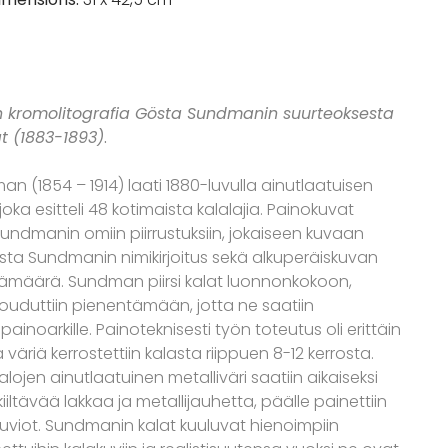
n kromolitografia Gösta Sundmanin suurteoksesta
t (1883-1893)
.
 (1854 – 1914) laati 1880-luvulla ainutlaatuisen
joka esitteli 48 kotimaista kalalajia. Painokuvat
undmanin omiin piirrustuksiin, jokaiseen kuvaan
sta Sundmanin nimikirjoitus sekä alkuperäiskuvan
vämäärä. Sundman piirsi kalat luonnonkokoon,
ouduttiin pienentämään, jotta ne saatiin
noarkille. Painoteknisesti työn toteutus oli erittäin
ä väriä kerrostettiin kalasta riippuen 8-12 kerrosta.
ojen ainutlaatuinen metalliväri saatiin aikaiseksi
iiltävää lakkaa ja metallijauhetta, päälle painettiin
uviot. Sundmanin kalat kuuluvat hienoimpiin