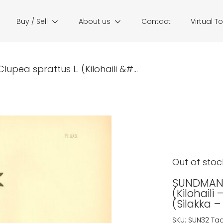
Buy / Sell
About us
Contact
Virtual T
lupea sprattus L. (Kilohaili &#...
Out of stoc
SUNDMAN: 
(Kilohaili
(Silakka 
SKU:
SUN32
Ta