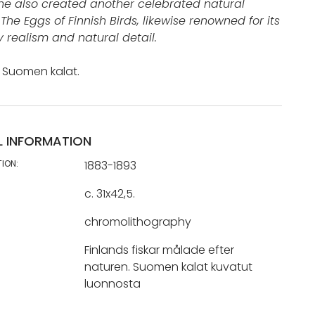
 he also created another celebrated natural
 The Eggs of Finnish Birds, likewise renowned for its
y realism and natural detail.
li: Suomen kalat.
L INFORMATION
TION:
1883-1893
c. 31x42,5.
chromolithography
Finlands fiskar målade efter
naturen. Suomen kalat kuvatut
luonnosta