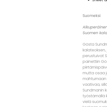
Suomeksi:
Alkuperäine
Suomen kala
Gösta Sundman
kalateoksen, 
perustuivat S
painettiin Gö
piirtämispäi
mutta osaa j
mahtumaan pai
vaativaa, sill
Sundmanin kal
työstämällä k
vielä suomuk