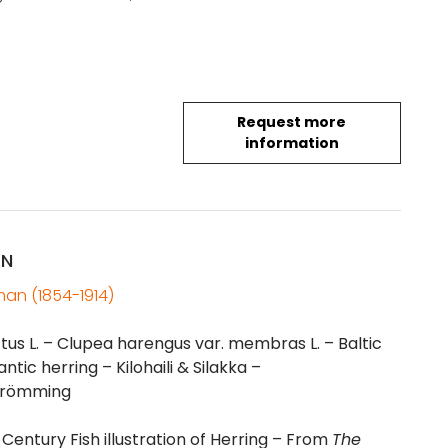
Request more
information
ON
an (1854-1914)
tus L. – Clupea harengus var. membras L. – Baltic
ntic herring – Kilohaili & Silakka –
Strömming
-Century Fish illustration of Herring – From
The