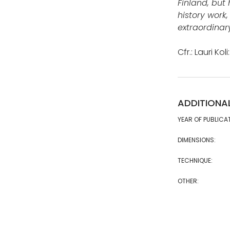
Finland, but
history work,
extraordinar
Cfr.: Lauri Ko
ADDITIONA
YEAR OF PUBLICA
DIMENSIONS:
TECHNIQUE:
OTHER: