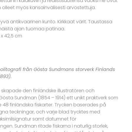
ttuihin kalakuviin ja realistisuutensa vuoksi ne ovat
 olleet myös kansainvälisesti arvostettuja.
Hyvä antikvaarinen kunto. Kirkkaat värit. Taustassa
häistä ajan tuomaa patinaa.
 x 42,5 cm
olitografi från Gösta Sundmans storverk Finlands
1893).
 skapade den finländske illustratören och
Gösta Sundman (1854 – 1914) ett unikt praktverk som
 48 finländska fiskarter. Trycken baserades på
a teckningar, och varje blad trycktes med
similsignatur samt datumnet för
ingen. Sundman ritade fiskarna i naturlig storlek,