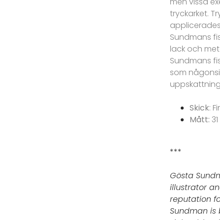
men vissa ex
tryckarket. T
applicerades 
Sundmans fi
lack och meta
Sundmans fisk
som någonsin 
uppskattning
Skick
: F
Mått:
31
***
Gösta Sundm
illustrator 
reputation f
Sundman is b