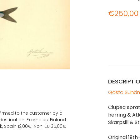
€
250,00
DESCRIPTI
Gösta Sundm
Clupea sprat
onfirmed to the customer by a
herring & Atla
estination. Examples: Finland
Skarpsill & 
k, Spain 12,00€; Non-EU 35,00€
Original 19th