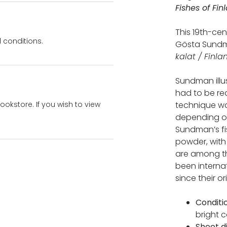
Fishes of Fin
This 19th-ce
 conditions.
Gösta Sundm
kalat /
Finlan
Sundman illu
had to be red
bookstore. If you wish to view
technique wa
depending on
Sundman’s fi
powder, with
are among the
been internat
since their or
Conditi
bright 
Sheet d