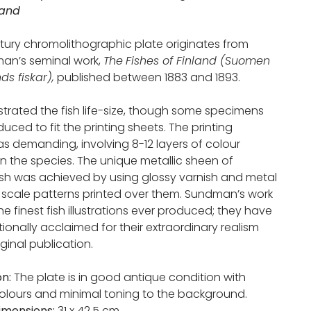
land
ntury chromolithographic plate originates from
an’s seminal work,
The
Fishes of Finland (Suomen
ds fiskar
),
published between 1883 and 1893.
strated the fish life-size, though some specimens
uced to fit the printing sheets. The printing
s demanding, involving 8-12 layers of colour
 the species. The unique metallic sheen of
sh was achieved by using glossy varnish and metal
 scale patterns printed over them. Sundman’s work
 finest fish illustrations ever produced; they have
ionally acclaimed for their extraordinary realism
iginal publication.
on:
The plate is in good antique condition with
colours and minimal toning to the background.
imensions:
31 x 42,5 cm