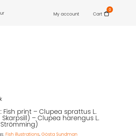
0
our
My account
Cart
k
Fish print – Clupea sprattus L.
 – Skarpsill) – Clupea harengus L.
– Strömming)
gs:
Fish illustrations
,
Gösta Sundman