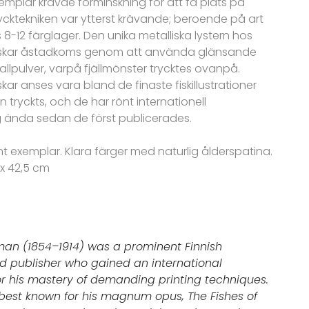
emplar krävde förminskning för att få plats på
rycktekniken var ytterst krävande; beroende på art
8-12 färglager. Den unika metalliska lystern hos
skar åstadkoms genom att använda glänsande
llpulver, varpå fjällmönster trycktes ovanpå.
ar anses vara bland de finaste fiskillustrationer
tryckts, och de har rönt internationell
 ända sedan de först publicerades.
int exemplar. Klara färger med naturlig ålderspatina.
 x 42,5 cm
an (1854–1914) was a prominent Finnish
and publisher who gained an international
or his mastery of demanding printing techniques.
est known for his magnum opus, The Fishes of