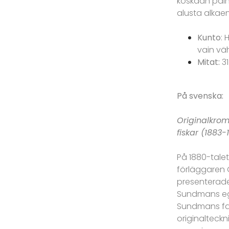
koskaan paine
alusta alkaen
Kunto
: 
vain vä
Mitat:
31
På svenska:
Originalkrom
fiskar (1883-
På 1880-talet
förläggaren 
presenterade
Sundmans egn
Sundmans fak
originalteckn