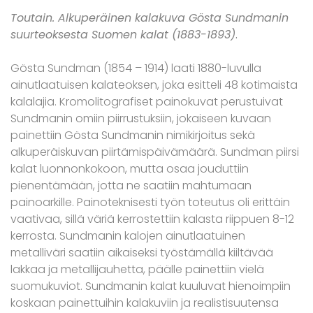
Toutain. Alkuperäinen kalakuva Gösta Sundmanin
suurteoksesta Suomen kalat (1883-1893)
.
Gösta Sundman (1854 – 1914) laati 1880-luvulla
ainutlaatuisen kalateoksen, joka esitteli 48 kotimaista
kalalajia. Kromolitografiset painokuvat perustuivat
Sundmanin omiin piirrustuksiin, jokaiseen kuvaan
painettiin Gösta Sundmanin nimikirjoitus sekä
alkuperäiskuvan piirtämispäivämäärä. Sundman piirsi
kalat luonnonkokoon, mutta osaa jouduttiin
pienentämään, jotta ne saatiin mahtumaan
painoarkille. Painoteknisesti työn toteutus oli erittäin
vaativaa, sillä väriä kerrostettiin kalasta riippuen 8-12
kerrosta. Sundmanin kalojen ainutlaatuinen
metalliväri saatiin aikaiseksi työstämällä kiiltävää
lakkaa ja metallijauhetta, päälle painettiin vielä
suomukuviot. Sundmanin kalat kuuluvat hienoimpiin
koskaan painettuihin kalakuviin ja realistisuutensa