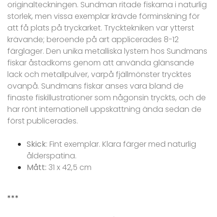
originalteckningen. Sundman ritade fiskarna i naturlig
storlek, men vissa exemplar krävde förminskning för
att få plats på tryckarket. Trycktekniken var ytterst
krävande; beroende på art applicerades 8-12
färglager. Den unika metalliska lystern hos Sundmans
fiskar åstadkoms genom att använda glänsande
lack och metallpulver, varpå fjällmönster trycktes
ovanpå. Sundmans fiskar anses vara bland de
finaste fiskillustrationer som någonsin tryckts, och de
har rönt internationell uppskattning ända sedan de
först publicerades.
Skick
: Fint exemplar. Klara färger med naturlig
ålderspatina.
Mått:
31 x 42,5 cm
***