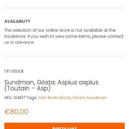
AVAILABILITY
The selection of our online store is not available at the
bookstore. If you wish to view some items, please contact
us in advance.
1 in stock
Sundman, Gösta: Aspius aspius
(Toutain – Asp)
SKU:
SUN37
Tags:
Fish illustrations
,
Gösta Sundman
€
80,00
Sundman, Gösta: Aspius aspius (Toutain - Asp) quantit
Add to cart