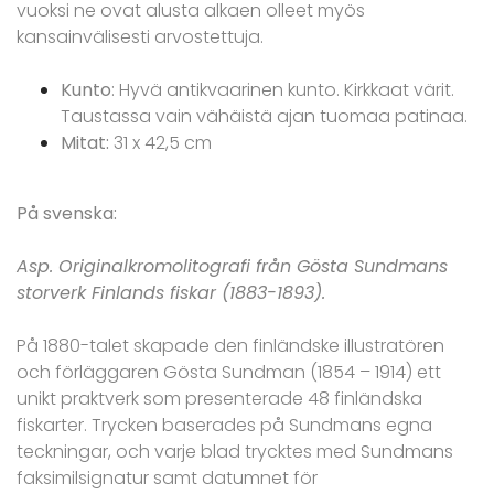
vuoksi ne ovat alusta alkaen olleet myös
kansainvälisesti arvostettuja.
Kunto
: Hyvä antikvaarinen kunto. Kirkkaat värit.
Taustassa vain vähäistä ajan tuomaa patinaa.
Mitat:
31 x 42,5 cm
På svenska:
Asp. Originalkromolitografi från Gösta Sundmans
storverk Finlands fiskar (1883-1893).
På 1880-talet skapade den finländske illustratören
och förläggaren Gösta Sundman (1854 – 1914) ett
unikt praktverk som presenterade 48 finländska
fiskarter. Trycken baserades på Sundmans egna
teckningar, och varje blad trycktes med Sundmans
faksimilsignatur samt datumnet för