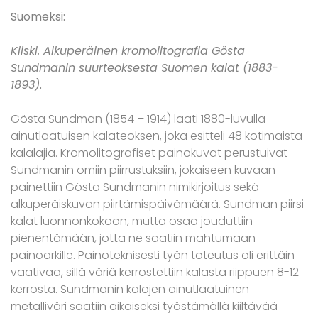
Suomeksi:
Kiiski. Alkuperäinen kromolitografia Gösta
Sundmanin suurteoksesta Suomen kalat (1883-
1893)
.
Gösta Sundman (1854 – 1914) laati 1880-luvulla
ainutlaatuisen kalateoksen, joka esitteli 48 kotimaista
kalalajia. Kromolitografiset painokuvat perustuivat
Sundmanin omiin piirrustuksiin, jokaiseen kuvaan
painettiin Gösta Sundmanin nimikirjoitus sekä
alkuperäiskuvan piirtämispäivämäärä. Sundman piirsi
kalat luonnonkokoon, mutta osaa jouduttiin
pienentämään, jotta ne saatiin mahtumaan
painoarkille. Painoteknisesti työn toteutus oli erittäin
vaativaa, sillä väriä kerrostettiin kalasta riippuen 8-12
kerrosta. Sundmanin kalojen ainutlaatuinen
metalliväri saatiin aikaiseksi työstämällä kiiltävää