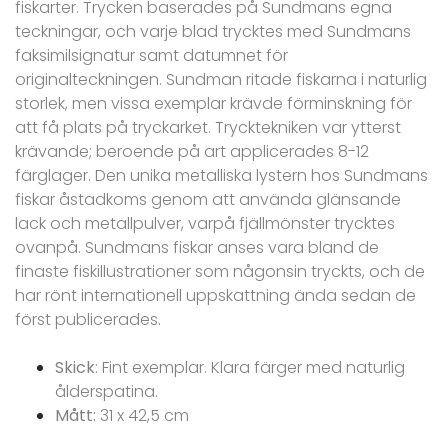
fiskarter. Trycken baserades på Sundmans egna
teckningar, och varje blad trycktes med Sundmans
faksimilsignatur samt datumnet för
originalteckningen. Sundman ritade fiskarna i naturlig
storlek, men vissa exemplar krävde förminskning för
att få plats på tryckarket. Trycktekniken var ytterst
krävande; beroende på art applicerades 8-12
färglager. Den unika metalliska lystern hos Sundmans
fiskar åstadkoms genom att använda glänsande
lack och metallpulver, varpå fjällmönster trycktes
ovanpå. Sundmans fiskar anses vara bland de
finaste fiskillustrationer som någonsin tryckts, och de
har rönt internationell uppskattning ända sedan de
först publicerades.
Skick
: Fint exemplar. Klara färger med naturlig
ålderspatina.
Mått:
31 x 42,5 cm