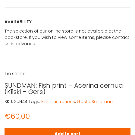
AVAILABILITY
The selection of our online store is not available at the
bookstore. If you wish to view some items, please contact
us in advance.
1 in stock
SUNDMAN: Fish print – Acerina cernua
(Kiiski – Gers)
SKU:
SUN44
Tags:
Fish illustrations
,
Gösta Sundman
€
60,00
SUNDMAN: Fish print - Acerina cernua (Kiiski - Gers) quant
Add to cart