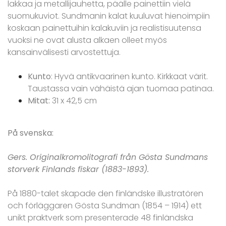
lakkaa ja metallijauhetta, päälle painettiin vielä
suomukuviot. Sundmanin kalat kuuluvat hienoimpiin
koskaan painettuihin kalakuviin ja realistisuutensa
vuoksi ne ovat alusta alkaen olleet myös
kansainvälisesti arvostettuja.
Kunto
: Hyvä antikvaarinen kunto. Kirkkaat värit.
Taustassa vain vähäistä ajan tuomaa patinaa.
Mitat:
31 x 42,5 cm
På svenska:
Gers. Originalkromolitografi från Gösta Sundmans
storverk Finlands fiskar (1883-1893).
På 1880-talet skapade den finländske illustratören
och förläggaren Gösta Sundman (1854 – 1914) ett
unikt praktverk som presenterade 48 finländska