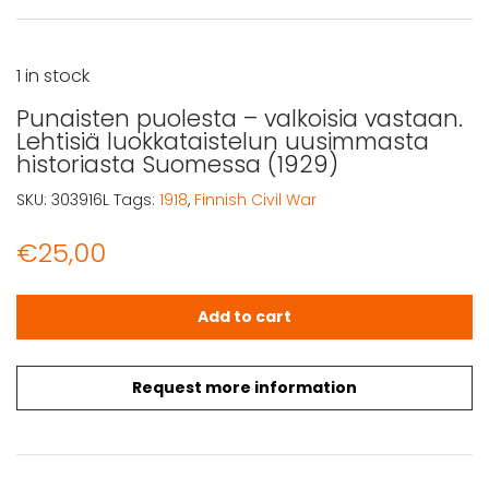
1 in stock
Punaisten puolesta – valkoisia vastaan.
Lehtisiä luokkataistelun uusimmasta
historiasta Suomessa (1929)
SKU:
303916L
Tags:
1918
,
Finnish Civil War
€
25,00
Punaisten puolesta - valkoisia vastaan. Lehtisiä luokka
Add to cart
Request more information