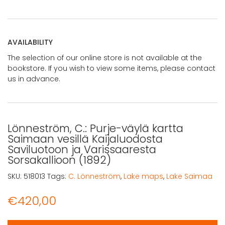
AVAILABILITY
The selection of our online store is not available at the
bookstore. If you wish to view some items, please contact
us in advance.
Lönneström, C.: Purje-väylä kartta
Saimaan vesillä Kaijaluodosta
Saviluotoon ja Varissaaresta
Sorsakallioon (1892)
SKU:
518013
Tags:
C. Lönneström
,
Lake maps
,
Lake Saimaa
€
420,00