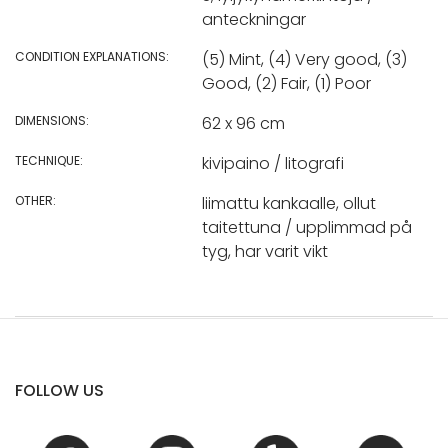
anteckningar
CONDITION EXPLANATIONS:
(5) Mint, (4) Very good, (3)
Good, (2) Fair, (1) Poor
DIMENSIONS:
62 x 96 cm
TECHNIQUE:
kivipaino / litografi
OTHER:
liimattu kankaalle, ollut
taitettuna / upplimmad på
tyg, har varit vikt
FOLLOW US