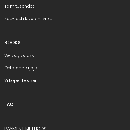
Toimitusehdot
Köp- och leveransvillkor
BOOKS
We buy books
Ostetaan kirjoja
Vi köper böcker
FAQ
PAYMENT METHODS