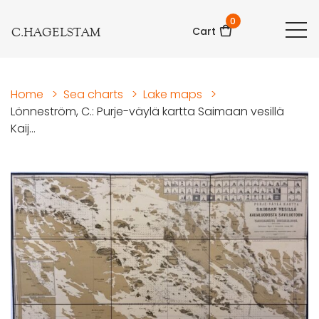
0
C.HAGELSTAM
Cart
Home
>
Sea charts
>
Lake maps
>
Lönneström, C.: Purje-väylä kartta Saimaan vesillä
Kaij...