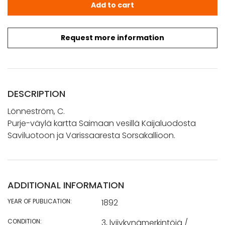
Lönneström, C.: Purje-väylä kartta Saimaan vesillä Kaija
Add to cart
Request more information
DESCRIPTION
Lönneström, C.
Purje-väylä kartta Saimaan vesillä Kaijaluodosta
Saviluotoon ja Varissaaresta Sorsakallioon.
ADDITIONAL INFORMATION
YEAR OF PUBLICATION:
1892
CONDITION:
3, lyijykynämerkintöjä /