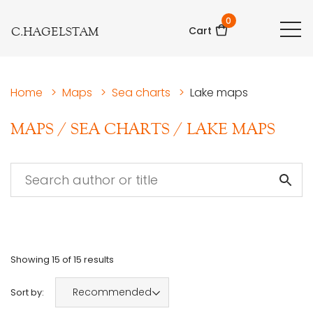
0
C.HAGELSTAM
Cart
Home
>
Maps
>
Sea charts
>
Lake maps
MAPS
/
SEA CHARTS
/
LAKE MAPS
Showing
15
of
15
results
Recommended
Sort by: