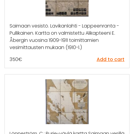
Saimaan vesistö. Lavikanlahti - Lappeenranta -
Pullikainen. Kartta on valmistettu Alikapteeni E.
Åbergin vuosina 1909-1911 toimittamien
vesimittausten mukaan (1910-l.)
350
€
Add to cart
Lönneström, C.: Purje-väylä kartta Saimaan vesillä