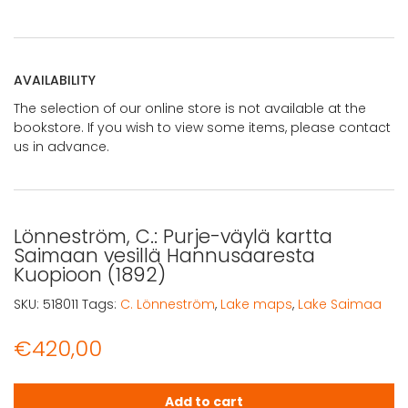
AVAILABILITY
The selection of our online store is not available at the
bookstore. If you wish to view some items, please contact
us in advance.
Lönneström, C.: Purje-väylä kartta
Saimaan vesillä Hannusaaresta
Kuopioon (1892)
SKU:
518011
Tags:
C. Lönneström
,
Lake maps
,
Lake Saimaa
€
420,00
Lönneström, C.: Purje-väylä kartta Saimaan vesillä Han
Add to cart