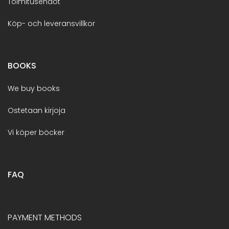
Toimitusehdot
Köp- och leveransvillkor
BOOKS
We buy books
Ostetaan kirjoja
Vi köper böcker
FAQ
PAYMENT METHODS