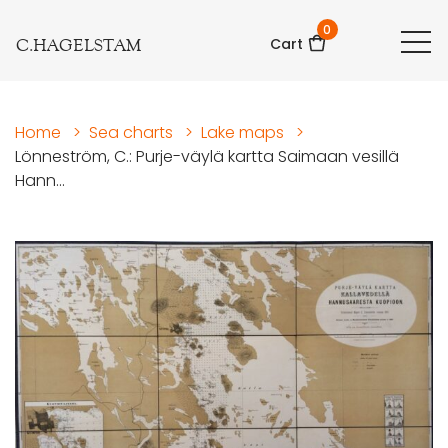
0
C.HAGELSTAM
Cart
Home
>
Sea charts
>
Lake maps
>
Lönneström, C.: Purje-väylä kartta Saimaan vesillä
Hann...