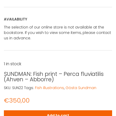
AVAILABILITY
The selection of our online store is not available at the
bookstore. If you wish to view some items, please contact
us in advance.
1 in stock
SUNDMAN: Fish print – Perca fluviatilis
(Ahven – Abborre)
SKU:
SUN22
Tags:
Fish illustrations
,
Gösta Sundman
€
350,00
SUNDMAN: Fish print - Perca fluviatilis (Ahven - Abborre) 
Add to cart