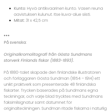
Kunto
: Hyvä antikvaarinen kunto. Vasen reuna
aavistuksen kulunut. Itse kuva-alue siisti.
Mitat:
31 x 42,5 cm
***
På svenska:
Originalkromolitografi från Gösta Sundmans
storverk Finlands fiskar (1883-1893).
På 1880-talet skapade den finländske illustratören
och förläggaren Gösta Sundman (1854 – 1914) ett
unikt praktverk som presenterade 48 finländska
fiskarter. Trycken baserades på Sundmans egna
teckningar, och varje blad trycktes med Sundmans
faksimilsignatur samt datumnet för
originalteckningen. Sundman ritade fiskarna i naturlig