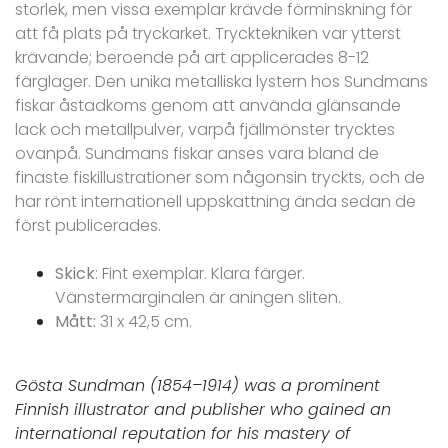
storlek, men vissa exemplar krävde förminskning för
att få plats på tryckarket. Trycktekniken var ytterst
krävande; beroende på art applicerades 8-12
färglager. Den unika metalliska lystern hos Sundmans
fiskar åstadkoms genom att använda glänsande
lack och metallpulver, varpå fjällmönster trycktes
ovanpå. Sundmans fiskar anses vara bland de
finaste fiskillustrationer som någonsin tryckts, och de
har rönt internationell uppskattning ända sedan de
först publicerades.
Skick
: Fint exemplar. Klara färger.
Vänstermarginalen är aningen sliten.
Mått:
31 x 42,5 cm.
Gösta Sundman (1854–1914) was a prominent
Finnish illustrator and publisher who gained an
international reputation for his mastery of