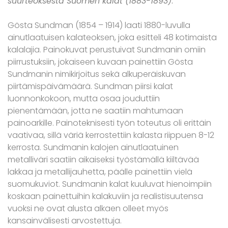
suurteoksesta Suomen kalat (1883-1893)
.
Gösta Sundman (1854 – 1914) laati 1880-luvulla
ainutlaatuisen kalateoksen, joka esitteli 48 kotimaista
kalalajia. Painokuvat perustuivat Sundmanin omiin
piirrustuksiin, jokaiseen kuvaan painettiin Gösta
Sundmanin nimikirjoitus sekä alkuperäiskuvan
piirtämispäivämäärä. Sundman piirsi kalat
luonnonkokoon, mutta osaa jouduttiin
pienentämään, jotta ne saatiin mahtumaan
painoarkille. Painoteknisesti työn toteutus oli erittäin
vaativaa, sillä väriä kerrostettiin kalasta riippuen 8-12
kerrosta. Sundmanin kalojen ainutlaatuinen
metalliväri saatiin aikaiseksi työstämällä kiiltävää
lakkaa ja metallijauhetta, päälle painettiin vielä
suomukuviot. Sundmanin kalat kuuluvat hienoimpiin
koskaan painettuihin kalakuviin ja realistisuutensa
vuoksi ne ovat alusta alkaen olleet myös
kansainvälisesti arvostettuja.