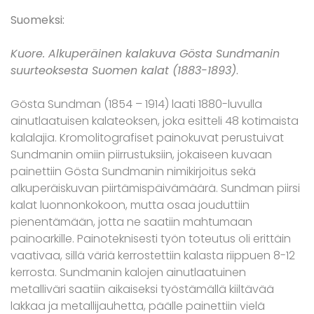
Suomeksi:
Kuore. Alkuperäinen kalakuva Gösta Sundmanin
suurteoksesta Suomen kalat (1883-1893)
.
Gösta Sundman (1854 – 1914) laati 1880-luvulla
ainutlaatuisen kalateoksen, joka esitteli 48 kotimaista
kalalajia. Kromolitografiset painokuvat perustuivat
Sundmanin omiin piirrustuksiin, jokaiseen kuvaan
painettiin Gösta Sundmanin nimikirjoitus sekä
alkuperäiskuvan piirtämispäivämäärä. Sundman piirsi
kalat luonnonkokoon, mutta osaa jouduttiin
pienentämään, jotta ne saatiin mahtumaan
painoarkille. Painoteknisesti työn toteutus oli erittäin
vaativaa, sillä väriä kerrostettiin kalasta riippuen 8-12
kerrosta. Sundmanin kalojen ainutlaatuinen
metalliväri saatiin aikaiseksi työstämällä kiiltävää
lakkaa ja metallijauhetta, päälle painettiin vielä