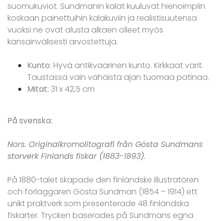
suomukuviot. Sundmanin kalat kuuluvat hienoimpiin
koskaan painettuihin kalakuviin ja realistisuutensa
vuoksi ne ovat alusta alkaen olleet myös
kansainvälisesti arvostettuja.
Kunto
: Hyvä antikvaarinen kunto. Kirkkaat värit.
Taustassa vain vähäistä ajan tuomaa patinaa.
Mitat:
31 x 42,5 cm
På svenska:
Nors. Originalkromolitografi från Gösta Sundmans
storverk Finlands fiskar (1883-1893).
På 1880-talet skapade den finländske illustratören
och förläggaren Gösta Sundman (1854 – 1914) ett
unikt praktverk som presenterade 48 finländska
fiskarter. Trycken baserades på Sundmans egna