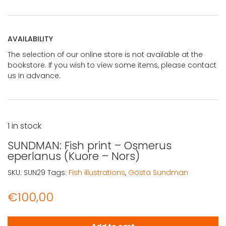
AVAILABILITY
The selection of our online store is not available at the
bookstore. If you wish to view some items, please contact
us in advance.
1 in stock
SUNDMAN: Fish print – Osmerus
eperlanus (Kuore – Nors)
SKU:
SUN29
Tags:
Fish illustrations
,
Gösta Sundman
€
100,00
SUNDMAN: Fish print - Osmerus eperlanus (Kuore - Nors) 