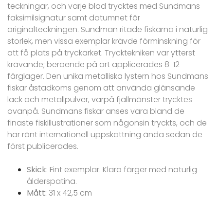
teckningar, och varje blad trycktes med Sundmans
faksimilsignatur samt datumnet för
originalteckningen. Sundman ritade fiskarna i naturlig
storlek, men vissa exemplar krävde förminskning för
att få plats på tryckarket. Trycktekniken var ytterst
krävande; beroende på art applicerades 8-12
färglager. Den unika metalliska lystern hos Sundmans
fiskar åstadkoms genom att använda glänsande
lack och metallpulver, varpå fjällmönster trycktes
ovanpå. Sundmans fiskar anses vara bland de
finaste fiskillustrationer som någonsin tryckts, och de
har rönt internationell uppskattning ända sedan de
först publicerades.
Skick
: Fint exemplar. Klara färger med naturlig
ålderspatina.
Mått:
31 x 42,5 cm