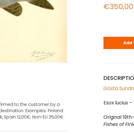
€
350,00
SUNDMAN: Fi
Add 
DESCRIPTI
Gösta Sundm
Esox lucius –
onfirmed to the customer by a
estination. Examples: Finland
Original 19th
k, Spain 12,00€; Non-EU 35,00€
Fishes of Fin