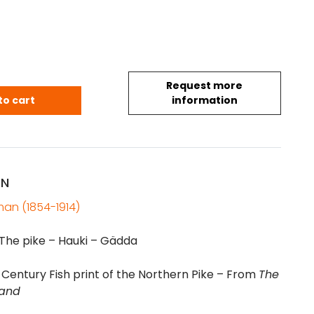
Request more
sh print - Esox lucius (Hauki- Gädda) quantity
to cart
information
ON
an (1854-1914)
 The pike – Hauki – Gädda
-Century Fish print of the Northern Pike – From
The
land