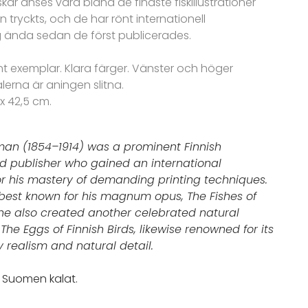
ar anses vara bland de finaste fiskillustrationer
tryckts, och de har rönt internationell
 ända sedan de först publicerades.
Fint exemplar. Klara färger. Vänster och höger
lerna är aningen slitna.
 x 42,5 cm.
an (1854–1914) was a prominent Finnish
and publisher who gained an international
or his mastery of demanding printing techniques.
est known for his magnum opus, The Fishes of
 he also created another celebrated natural
 The Eggs of Finnish Birds, likewise renowned for its
y realism and natural detail.
li: Suomen kalat.