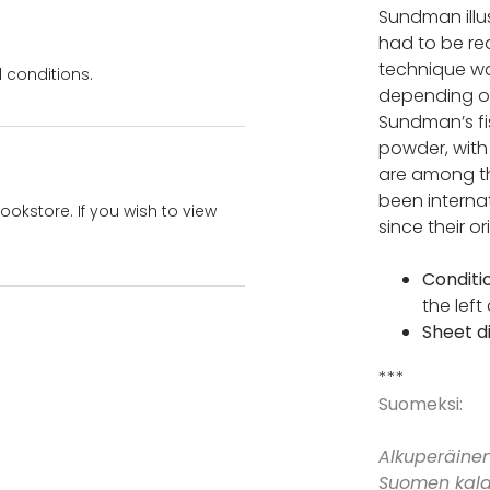
Sundman illu
had to be red
technique wa
 conditions.
depending on
Sundman’s fi
powder, with
are among the
been internat
bookstore. If you wish to view
since their or
Conditi
the left
Sheet d
***
Suomeksi:
Alkuperäine
Suomen kala