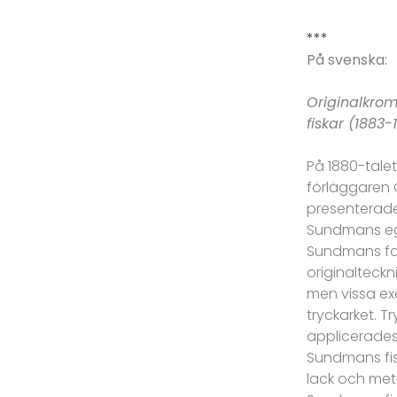
***
På svenska:
Originalkrom
fiskar (1883-
På 1880-talet
förläggaren 
presenterade
Sundmans egn
Sundmans fak
originalteckn
men vissa ex
tryckarket. T
applicerades 
Sundmans fi
lack och meta