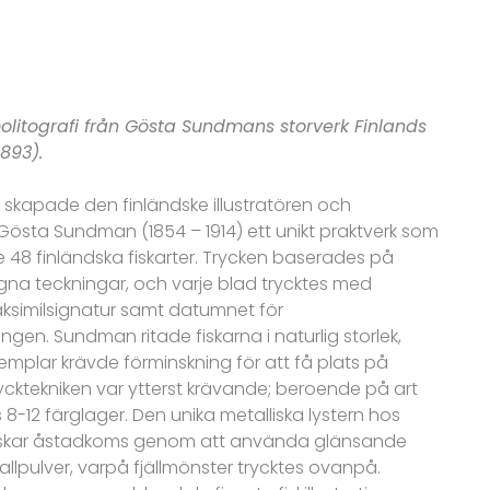
olitografi från Gösta Sundmans storverk Finlands
1893).
 skapade den finländske illustratören och
Gösta Sundman (1854 – 1914) ett unikt praktverk som
 48 finländska fiskarter. Trycken baserades på
a teckningar, och varje blad trycktes med
similsignatur samt datumnet för
ingen. Sundman ritade fiskarna i naturlig storlek,
emplar krävde förminskning för att få plats på
rycktekniken var ytterst krävande; beroende på art
8-12 färglager. Den unika metalliska lystern hos
skar åstadkoms genom att använda glänsande
llpulver, varpå fjällmönster trycktes ovanpå.