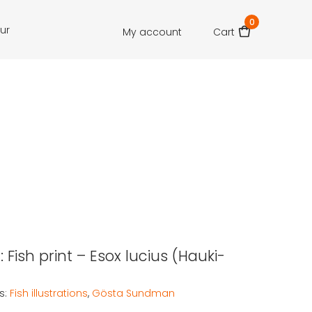
0
our
My account
Cart
Fish print – Esox lucius (Hauki-
s:
Fish illustrations
,
Gösta Sundman