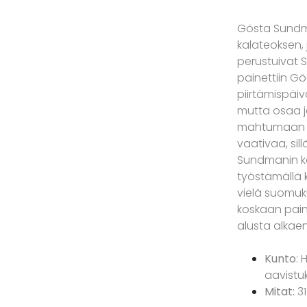
Gösta Sundman
kalateoksen, 
perustuivat S
painettiin Gö
piirtämispäi
mutta osaa j
mahtumaan pai
vaativaa, sill
Sundmanin kal
työstämällä k
vielä suomuk
koskaan paine
alusta alkaen
Kunto
: 
aavistuk
Mitat:
31