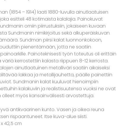
 (1854 – 1914) laati 1880-luvulla ainutlaatuisen
joka esitteli 48 kotimaista kalalajia. Painokuvat
undmanin omiin piirrustuksiin, jokaiseen kuvaan
sta Sundmanin nimikirjoitus sekä alkuperäiskuvan
vämäärä. Sundman piirsi kalat luonnonkokoon,
ouduttiin pienentämään, jotta ne saatiin
noarkille. Painoteknisesti työn toteutus oli erittäin
ä väriä kerrostettiin kalasta riippuen 8-12 kerrosta.
ojen ainutlaatuinen metalliväri saatiin aikaiseksi
iiltävää lakkaa ja metallijauhetta, päälle painettiin
uviot. Sundmanin kalat kuuluvat hienoimpiin
ttuihin kalakuviin ja realistisuutensa vuoksi ne ovat
 olleet myös kansainvälisesti arvostettuja.
Hyvä antikvaarinen kunto. Vasen ja oikea reuna
sen rispaantuneet. Itse kuva-alue siisti.
 x 42,5 cm