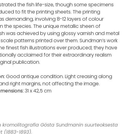
strated the fish life-size, though some specimens
uced to fit the printing sheets. The printing
s demanding, involving 8-12 layers of colour
 the species. The unique metallic sheen of
sh was achieved by using glossy varnish and metal
 scale patterns printed over them. Sundman’s work
 finest fish illustrations ever produced; they have
ionally acclaimed for their extraordinary realism
iginal publication.
on:
Good antique condition. Light creasing along
 and right margins, not affecting the image.
imensions:
31 x 42,5 cm
n kromolitografia Gösta Sundmanin suurteoksesta
t (1883-1893)
.