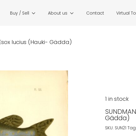
Buy / Sell
About us
Contact
Virtual T
 Esox lucius (Hauki- Gädda)
1 in stock
SUNDMAN: 
Gädda)
SKU:
SUN21
Tag