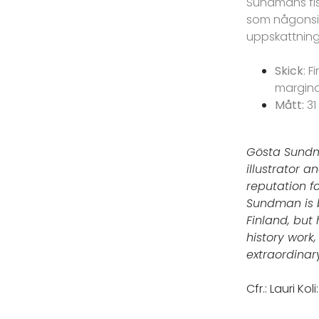
Sundmans fisk
som någonsin 
uppskattning
Skick
: 
margina
Mått:
31
Gösta Sundm
illustrator 
reputation f
Sundman is b
Finland, but
history work,
extraordinar
Cfr.: Lauri Ko