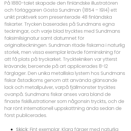
På 1880-talet skapade den finländske illustratören
och förläggaren Gösta Sundman (1854 – 1914) ett
unikt praktverk som presenterade 48 finländska
fiskarter. Trycken baserades på Sundmans egna
teckningar, och varje blad trycktes med Sundmans
faksimilsignatur samt datumnet för
originalteckningen. Sundman ritade fiskarna i naturlig
storlek, men vissa exemplar krävde förminskning för
att få plats på tryckarket. Trycktekniken var ytterst
krävande; beroende på art applicerades 8-12
färglager. Den unika metalliska lystern hos Sundmans
fiskar åstadkoms genom att använda glänsande
lack och metallpulver, varpå fjällmönster trycktes
ovanpå. Sundmans fiskar anses vara bland de
finaste fiskillustrationer som någonsin tryckts, och de
har rönt internationell uppskattning ända sedan de
först publicerades.
Skick
: Fint exemplar. Klara färger med naturlig