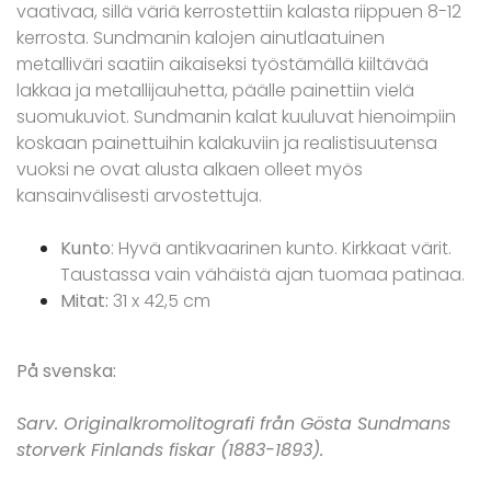
vaativaa, sillä väriä kerrostettiin kalasta riippuen 8-12
kerrosta. Sundmanin kalojen ainutlaatuinen
metalliväri saatiin aikaiseksi työstämällä kiiltävää
lakkaa ja metallijauhetta, päälle painettiin vielä
suomukuviot. Sundmanin kalat kuuluvat hienoimpiin
koskaan painettuihin kalakuviin ja realistisuutensa
vuoksi ne ovat alusta alkaen olleet myös
kansainvälisesti arvostettuja.
Kunto
: Hyvä antikvaarinen kunto. Kirkkaat värit.
Taustassa vain vähäistä ajan tuomaa patinaa.
Mitat:
31 x 42,5 cm
På svenska:
Sarv. Originalkromolitografi från Gösta Sundmans
storverk Finlands fiskar (1883-1893).