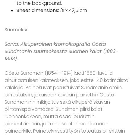
to the background.
Sheet dimensions:
31 x 42,5 cm
Suomeksi:
Sorva. Alkuperäinen kromolitografia Gösta
Sundmanin suurteoksesta Suomen kalat (1883-
1893)
.
Gösta Sundman (1854 – 1914) laati 1880-luvulla
ainutlaatuisen kalateoksen, joka esitteli 48 kotimaista
kalalajia. Painokuvat perustuivat Sundmanin omiin
piirrustuksiin, jokaiseen kuvaan painettiin Gösta
Sundmanin nimikirjoitus sekä alkuperäiskuvan
piirtämispäivämäärä. Sundman piirsi kalat
luonnonkokoon, mutta osaa jouduttiin
pienentämään, jotta ne saatiin mahtumaan
painoarkille. Painoteknisesti työn toteutus oli erittäin