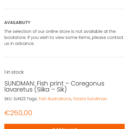
AVAILABILITY
The selection of our online store is not available at the
bookstore. If you wish to view some items, please contact
us in advance.
1 in stock
SUNDMAN: Fish print – Coregonus
lavaretus (Siika – Sik)
SKU:
SUN23
Tags:
Fish illustrations
,
Gösta Sundman
€
250,00
SUNDMAN: Fish print - Coregonus lavaretus (Siika - Sik) q