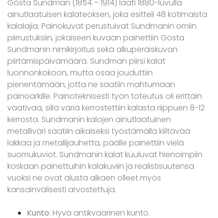
Gösta Sundman (1854 – 1914) laati 1880-luvulla
ainutlaatuisen kalateoksen, joka esitteli 48 kotimaista
kalalajia. Painokuvat perustuivat Sundmanin omiin
piirrustuksiin, jokaiseen kuvaan painettiin Gösta
Sundmanin nimikirjoitus sekä alkuperäiskuvan
piirtämispäivämäärä. Sundman piirsi kalat
luonnonkokoon, mutta osaa jouduttiin
pienentämään, jotta ne saatiin mahtumaan
painoarkille. Painoteknisesti työn toteutus oli erittäin
vaativaa, sillä väriä kerrostettiin kalasta riippuen 8-12
kerrosta. Sundmanin kalojen ainutlaatuinen
metalliväri saatiin aikaiseksi työstämällä kiiltävää
lakkaa ja metallijauhetta, päälle painettiin vielä
suomukuviot. Sundmanin kalat kuuluvat hienoimpiin
koskaan painettuihin kalakuviin ja realistisuutensa
vuoksi ne ovat alusta alkaen olleet myös
kansainvälisesti arvostettuja.
Kunto
: Hyvä antikvaarinen kunto.