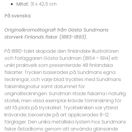
Mitat:
31 x 42,5 cm
På svenska:
Originalkromolitografi från Gösta Sundmans
storverk Finlands fiskar (1883-1893).
På 1880-talet skapade den finländske illustratören
och förläggaren Gösta Sundman (1854 – 1914) ett
unikt praktverk som presenterade 48 finländska
fiskarter. Trycken baserades på Sundmans egna
teckningar, och varje blad trycktes med Sundmans
faksimilsignatur samt datumnet för
originalteckningen. Sundman ritade fiskarna i naturlig
storlek, men vissa exemplar krävde förminskning för
att få plats på tryckarket. Trycktekniken var ytterst
krävande; beroende på art applicerades 8-12
färglager. Den unika metalliska lystern hos Sundmans
fiskar åstadkoms genom att använda glänsande