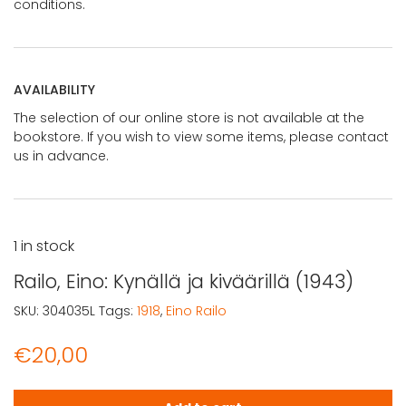
conditions.
AVAILABILITY
The selection of our online store is not available at the
bookstore. If you wish to view some items, please contact
us in advance.
1 in stock
Railo, Eino: Kynällä ja kiväärillä (1943)
SKU:
304035L
Tags:
1918
,
Eino Railo
€
20,00
Railo, Eino: Kynällä ja kiväärillä (1943) quantity