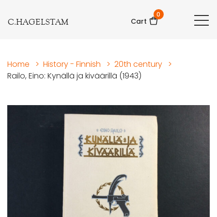
0
C.HAGELSTAM
Cart
Home
>
History - Finnish
>
20th century
>
Railo, Eino: Kynällä ja kiväärillä (1943)