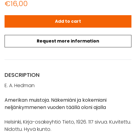
€
16,00
Hedman, E. A.: Amerikan muistoja. Näkemiäni ja kokemian
Add to cart
Request more information
DESCRIPTION
E. A. Hedman
Amerikan muistoja. Näkemiäni ja kokemiani
neljänkymmenen vuoden täällä oloni ajalla
Helsinki, Kirja-osakeyhtiö Tieto, 1926. 117 sivua. Kuvitettu.
Nidottu. Hyvä kunto.