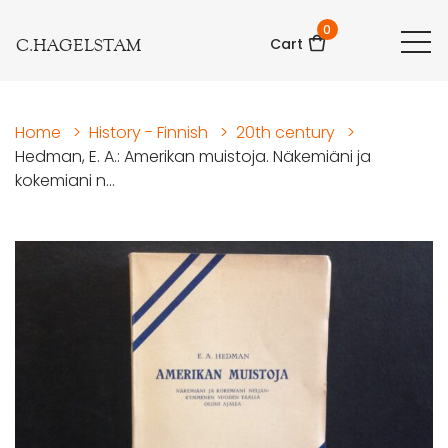
0
C.HAGELSTAM
Cart
Home
>
History - Finnish
>
20th century
>
Hedman, E. A.: Amerikan muistoja. Näkemiäni ja
kokemiani n...