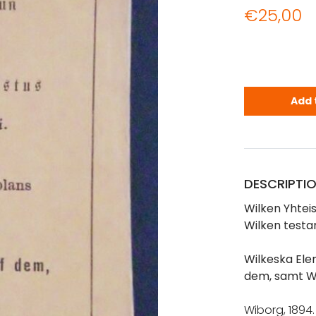
€
25,00
Wilken Yhte
Add 
DESCRIPTI
Wilken Yhtei
Wilken testa
Wilkeska Ele
dem, samt W
Wiborg, 1894.