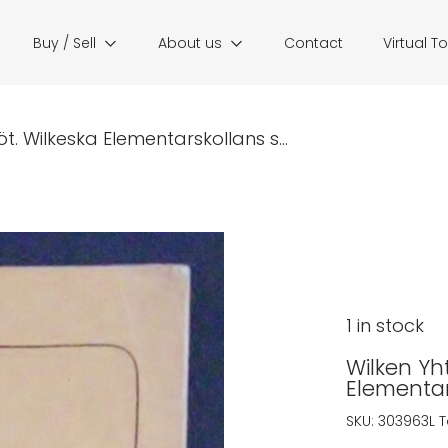
Buy / Sell
About us
Contact
Virtual T
t. Wilkeska Elementarskollans s...
1 in stock
Wilken Yh
Elementar
SKU:
303963L
T