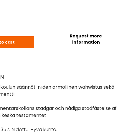
Request more
iskoulun säännöt. Wilkeska Elementarskollans stad
to cart
information
ON
skoulun säännöt, niiden armollinen wahwistus sekä
mentti
mentarskollans stadgar och nådiga stadfästelse af
ikeska testamentet
 35 s. Nidottu. Hyvä kunto.