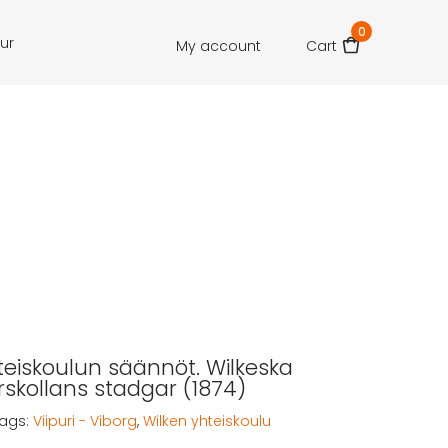
0
our
My account
Cart
teiskoulun säännöt. Wilkeska
skollans stadgar (1874)
ags:
Viipuri - Viborg
,
Wilken yhteiskoulu