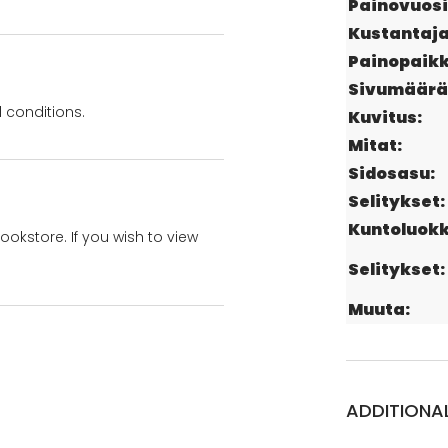
Painovuosi
Kustantaja
Painopaikk
Sivumäärä
 conditions.
Kuvitus:
Mitat:
Sidosasu:
Selitykset:
Kuntoluokk
bookstore. If you wish to view
Selitykset:
Muuta:
ADDITIONA