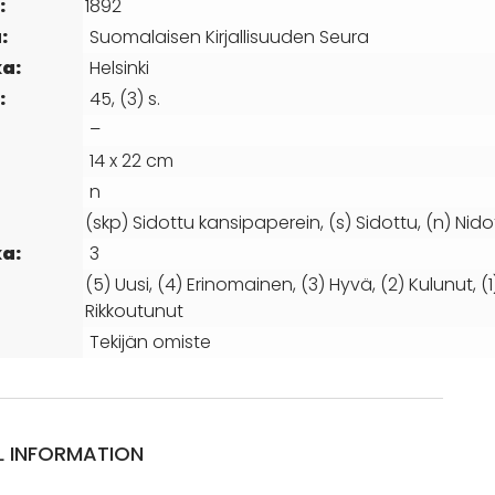
:
1892
:
Suomalaisen Kirjallisuuden Seura
a:
Helsinki
:
45, (3) s.
–
14 x 22 cm
n
(skp) Sidottu kansipaperein, (s) Sidottu, (n) Nido
a:
3
(5) Uusi, (4) Erinomainen, (3) Hyvä, (2) Kulunut, (1
Rikkoutunut
Tekijän omiste
L INFORMATION