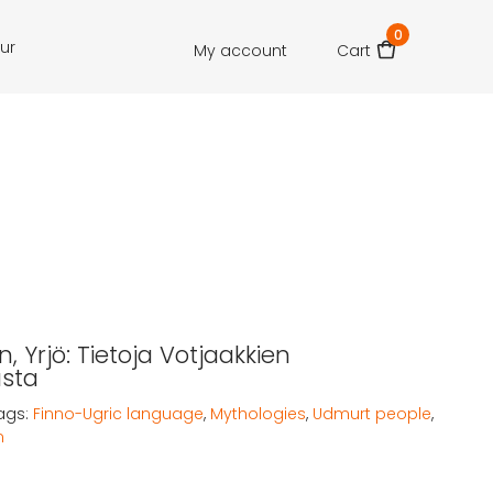
0
our
My account
Cart
 Yrjö: Tietoja Votjaakkien
asta
ags:
Finno-Ugric language
,
Mythologies
,
Udmurt people
,
n