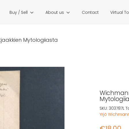
Buy / Sell
About us
Contact
Virtual T
tjaakkien Mytologiiasta
Wichmann,
Mytologii
SKU:
303787L
T
Yrjö Wichman
€
18,00