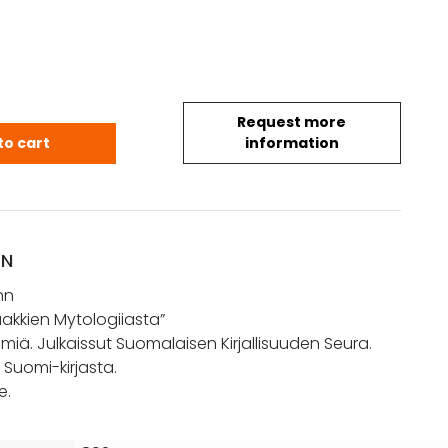
Request more
rjö: Tietoja Votjaakkien Mytologiiasta quantity
to cart
information
ON
nn
aakkien Mytologiiasta”
elmiä. Julkaissut Suomalaisen Kirjallisuuden Seura.
s Suomi-kirjasta.
e.