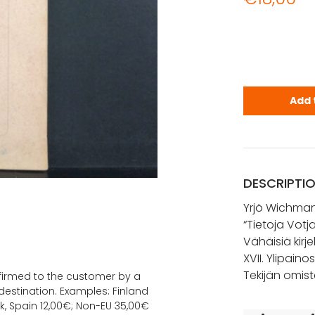
Wichmann, Y
Add 
DESCRIPTI
Yrjö Wichma
“Tietoja Votj
Vähäisiä kirj
XVII. Ylipaino
Tekijän omist
onfirmed to the customer by a
estination. Examples: Finland
k, Spain 12,00€; Non-EU 35,00€