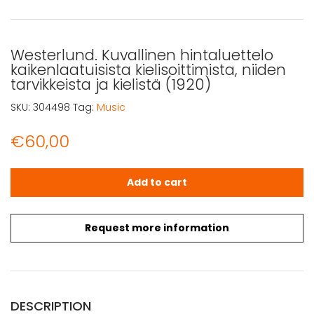
Westerlund. Kuvallinen hintaluettelo
kaikenlaatuisista kielisoittimista, niiden
tarvikkeista ja kielistä (1920)
SKU:
304498
Tag:
Music
€
60,00
Westerlund. Kuvallinen hintaluettelo kaikenlaatuisista kieli
Add to cart
Request more information
DESCRIPTION