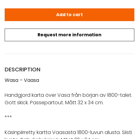
WASA - VAASA. Handgjord karta. Käsintehty kartta (1800)
Add to cart
Request more information
DESCRIPTION
Wasa – Vaasa
Handgjord karta över Vasa från början av 1800-talet.
Gott skick. Passepartout. Mått 32 x 34 cm.
***
Käsinpiirretty kartta Vaasasta 1800-luvun alusta. Siisti