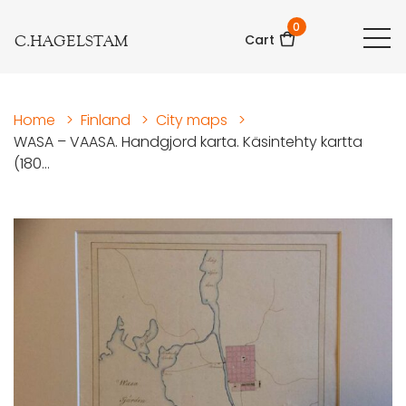
0
C.HAGELSTAM
Cart
Home
>
Finland
>
City maps
>
WASA – VAASA. Handgjord karta. Käsintehty kartta
(180...