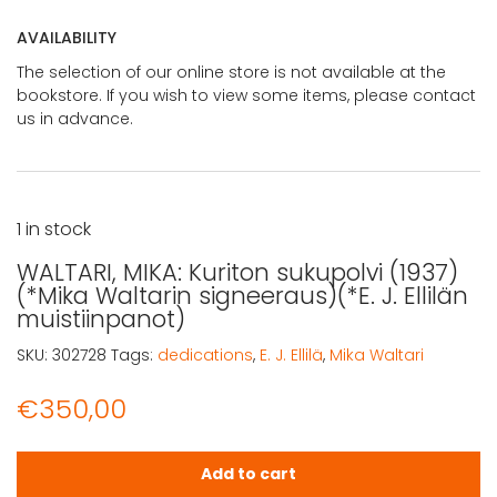
AVAILABILITY
The selection of our online store is not available at the
bookstore. If you wish to view some items, please contact
us in advance.
1 in stock
WALTARI, MIKA: Kuriton sukupolvi (1937)
(*Mika Waltarin signeeraus)(*E. J. Ellilän
muistiinpanot)
SKU:
302728
Tags:
dedications
,
E. J. Ellilä
,
Mika Waltari
€
350,00
WALTARI, MIKA: Kuriton sukupolvi (1937) (*Mika Waltarin si
Add to cart