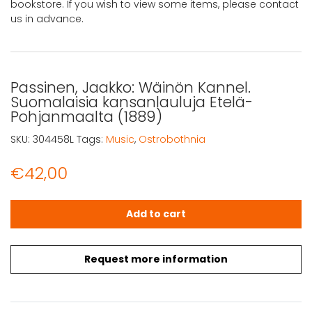
bookstore. If you wish to view some items, please contact
us in advance.
Passinen, Jaakko: Wäinön Kannel.
Suomalaisia kansanlauluja Etelä-
Pohjanmaalta (1889)
SKU:
304458L
Tags:
Music
,
Ostrobothnia
€
42,00
Passinen, Jaakko: Wäinön Kannel. Suomalaisia kansanla
Add to cart
Request more information