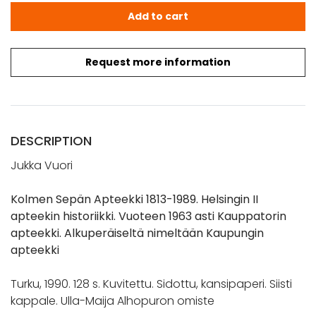
Vuori, Jukka: Kolmen Sepän Apteekki 1813-1989 quantity
Add to cart
Request more information
DESCRIPTION
Jukka Vuori
Kolmen Sepän Apteekki 1813-1989. Helsingin II
apteekin historiikki. Vuoteen 1963 asti Kauppatorin
apteekki. Alkuperäiseltä nimeltään Kaupungin
apteekki
Turku, 1990. 128 s. Kuvitettu. Sidottu, kansipaperi. Siisti
kappale. Ulla-Maija Alhopuron omiste