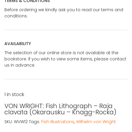
TERMS & CONDITIONS
Before ordering we kindly ask you to read our terms and
conditions.
AVAILABILITY
The selection of our online store is not available at the
bookstore. If you wish to view some items, please contact
us in advance.
1 in stock
VON WRIGHT: Fish Lithograph – Raja
clavata (Okarausku – Knagg-Rocka)
SKU:
WVW12
Tags:
Fish illustrations
,
Wilhelm von Wright