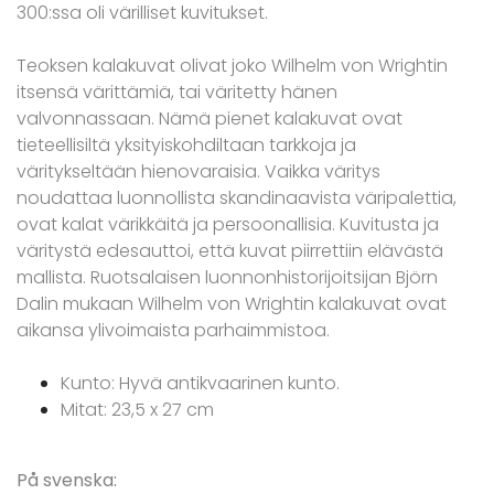
300:ssa oli värilliset kuvitukset.
Teoksen kalakuvat olivat joko Wilhelm von Wrightin
itsensä värittämiä, tai väritetty hänen
valvonnassaan. Nämä pienet kalakuvat ovat
tieteellisiltä yksityiskohdiltaan tarkkoja ja
väritykseltään hienovaraisia. Vaikka väritys
noudattaa luonnollista skandinaavista väripalettia,
ovat kalat värikkäitä ja persoonallisia. Kuvitusta ja
väritystä edesauttoi, että kuvat piirrettiin elävästä
mallista. Ruotsalaisen luonnonhistorijoitsijan Björn
Dalin mukaan Wilhelm von Wrightin kalakuvat ovat
aikansa ylivoimaista parhaimmistoa.
Kunto: Hyvä antikvaarinen kunto.
Mitat: 23,5 x 27 cm
På svenska: