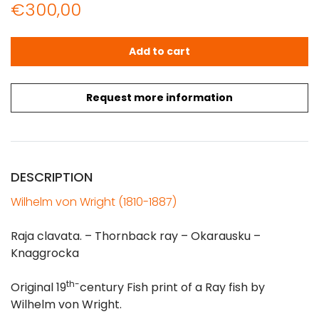
€
300,00
VON WRIGHT: Fish Lithograph - Raja clavata (Okarausku
Add to cart
Request more information
DESCRIPTION
Wilhelm von Wright (1810-1887)
Raja clavata. – Thornback ray – Okarausku –
Knaggrocka
th-
Original 19
century Fish print of a Ray fish by
Wilhelm von Wright.