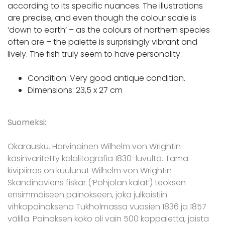
according to its specific nuances. The illustrations
are precise, and even though the colour scale is
‘down to earth’ – as the colours of northern species
often are – the palette is surprisingly vibrant and
lively. The fish truly seem to have personality.
Condition: Very good antique condition.
Dimensions: 23,5 x 27 cm
Suomeksi:
Okarausku. Harvinainen Wilhelm von Wrightin
käsinväritetty kalalitografia 1830-luvulta. Tämä
kivipiirros on kuulunut Wilhelm von Wrightin
Skandinaviens fiskar (‘Pohjolan kalat’) teoksen
ensimmäiseen painokseen, joka julkaistiin
vihkopainoksena Tukholmassa vuosien 1836 ja 1857
välillä. Painoksen koko oli vain 500 kappaletta, joista