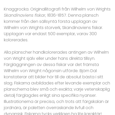
Knaggrocka. Originallitografi från Wilhelm von Wrights
Skandinaviens fiskar,
1836-1857. Denna plansch
kommer från den sällsyntä första upplagan av
Wilhelm von Wrights storverk, Skandinaviens fiskar.
Upplagan var endast 500 exemplar, varav 300
kolorerades.
Alla planscher handkolorerades antingen av Wilhelm
von Wright själv eller under hans direkta tillsyn.
Färgläggningen av dessa fiskar var det främsta
Wilhelm von Wright någonsin utförde. Björn Dal
konstaterar att bilder hör till de absolut bästa i sitt
slag. Fiskarna avbildades efter levande exemplar och
planscherna blev små och exakta; varje vetenskaplig
detalj färglagdes enligt sina specifika nyanser.
Illustrationerna är precisa, och trots att färgskalan är
jordnära, är paletten överraskande livfull och
dynamisk. Fiskarna tycks verkligen ha lite karaktär!