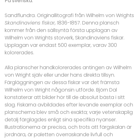
På svenska:
Sandflundra. Originallitografi från Wilhelm von Wrights
Skandinaviens fiskar,
1836-1857. Denna plansch
kommer från den sällsyntä första upplagan av
Wilhelm von Wrights storverk, Skandinaviens fiskar.
Upplagan var endast 500 exemplar, varav 300
kolorerades.
Alla planscher handkolorerades antingen av Wilhelm
von Wright själv eller under hans direkta tillsyn.
Färgläggningen av dessa fiskar var det främsta
Wilhelm von Wright någonsin utförde. Björn Dal
konstaterar att bilder hör till de absolut bästa i sitt
slag. Fiskarna avbildades efter levande exemplar och
planscherna blev små och exakta; varje vetenskaplig
detalj färglagdes enligt sina specifika nyanser.
Illustrationerna är precisa, och trots att färgskalan är
jordnära, är paletten överraskande livfull och