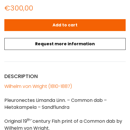
€
300,00
VON WRIGHT: Fish Lithograph - Pleuronectes Limanda Lin
Add to cart
Request more information
DESCRIPTION
Wilhelm von Wright (1810-1887)
Pleuronectes Limanda Linn. – Common dab –
Hietakampela – Sandflundra
th-
Original 19
century Fish print of a Common dab by
Wilhelm von Wright.