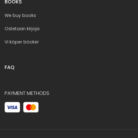
BOOKS
We buy books
Ostetaan kirjoja
Vi köper böcker
FAQ
PAYMENT METHODS