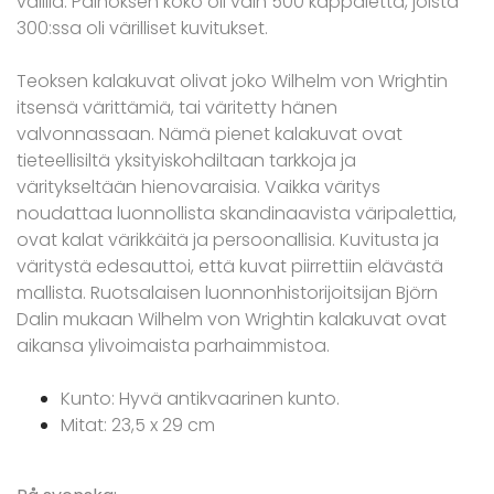
välillä. Painoksen koko oli vain 500 kappaletta, joista
300:ssa oli värilliset kuvitukset.
Teoksen kalakuvat olivat joko Wilhelm von Wrightin
itsensä värittämiä, tai väritetty hänen
valvonnassaan. Nämä pienet kalakuvat ovat
tieteellisiltä yksityiskohdiltaan tarkkoja ja
väritykseltään hienovaraisia. Vaikka väritys
noudattaa luonnollista skandinaavista väripalettia,
ovat kalat värikkäitä ja persoonallisia. Kuvitusta ja
väritystä edesauttoi, että kuvat piirrettiin elävästä
mallista. Ruotsalaisen luonnonhistorijoitsijan Björn
Dalin mukaan Wilhelm von Wrightin kalakuvat ovat
aikansa ylivoimaista parhaimmistoa.
Kunto: Hyvä antikvaarinen kunto.
Mitat: 23,5 x 29 cm