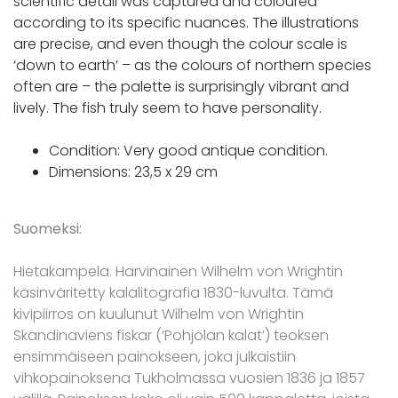
scientific detail was captured and coloured
according to its specific nuances. The illustrations
are precise, and even though the colour scale is
‘down to earth’ – as the colours of northern species
often are – the palette is surprisingly vibrant and
lively. The fish truly seem to have personality.
Condition: Very good antique condition.
Dimensions: 23,5 x 29 cm
Suomeksi:
Hietakampela. Harvinainen Wilhelm von Wrightin
käsinväritetty kalalitografia 1830-luvulta. Tämä
kivipiirros on kuulunut Wilhelm von Wrightin
Skandinaviens fiskar (‘Pohjolan kalat’) teoksen
ensimmäiseen painokseen, joka julkaistiin
vihkopainoksena Tukholmassa vuosien 1836 ja 1857