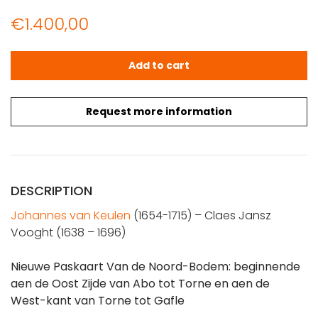
€
1.400,00
VAN KEULEN: Sea chart of the Gulf of Bothnia (1690) quan
Add to cart
Request more information
DESCRIPTION
Johannes van Keulen
(1654-1715) – Claes Jansz
Vooght (1638 – 1696)
Nieuwe Paskaart Van de Noord-Bodem: beginnende
aen de Oost Zijde van Abo tot Torne en aen de
West-kant van Torne tot Gafle