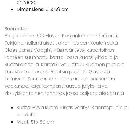
on verso.
Dimensions:
51 x 59 cm
Suomeksi:
Alkuperäinen 1600-luvun Pohjanlahden merikortti.
Tekijänä hollantilaiset Johannes van Keulen sekä
Claes Jansz Vooght. Käsinväritetty kuparipiirros.
Länteen suunnattu kartta, jossa Ruotsi ylhäällä ja
Suomi alhaalla. Karttakuva ulottuu Suomen puolella
Turusta Tornioon ja Ruotsin puolella Gävlestä
Tornioon. Suuri koristeellinen kartushi, seitsemän
vaakunaa, kaksi kompassiruusua ja yksi laiva.
Yksityiskohtainen rannikko, jossa paljon paikannimiä.
Kunto:
Hyvä kunto. Kirkas väritys. Kääntöpuolella
ei tekstiä.
Mitat:
51 x 59 cm