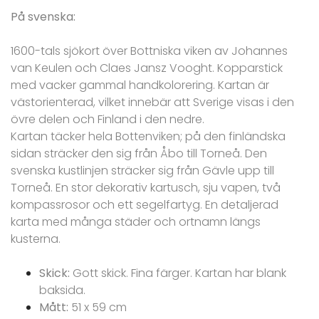
På svenska:
1600-tals sjökort över Bottniska viken av Johannes
van Keulen och Claes Jansz Vooght. Kopparstick
med vacker gammal handkolorering. Kartan är
västorienterad, vilket innebär att Sverige visas i den
övre delen och Finland i den nedre.
Kartan täcker hela Bottenviken; på den finländska
sidan sträcker den sig från Åbo till Torneå. Den
svenska kustlinjen sträcker sig från Gävle upp till
Torneå. En stor dekorativ kartusch, sju vapen, två
kompassrosor och ett segelfartyg. En detaljerad
karta med många städer och ortnamn längs
kusterna.
Skick:
Gott skick. Fina färger. Kartan har blank
baksida.
Mått:
51 x 59 cm