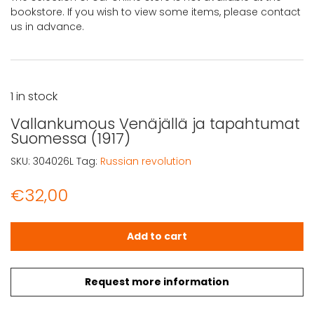
bookstore. If you wish to view some items, please contact
us in advance.
1 in stock
Vallankumous Venäjällä ja tapahtumat
Suomessa (1917)
SKU:
304026L
Tag:
Russian revolution
€
32,00
Vallankumous Venäjällä ja tapahtumat Suomessa (1917)
Add to cart
Request more information