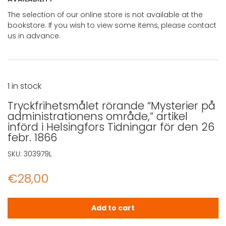
The selection of our online store is not available at the
bookstore. If you wish to view some items, please contact
us in advance.
1 in stock
Tryckfrihetsmålet rörande “Mysterier på
administrationens område,” artikel
införd i Helsingfors Tidningar för den 26
febr. 1866
SKU:
303979L
€
28,00
Tryckfrihetsmålet rörande "Mysterier på administrationens
Add to cart