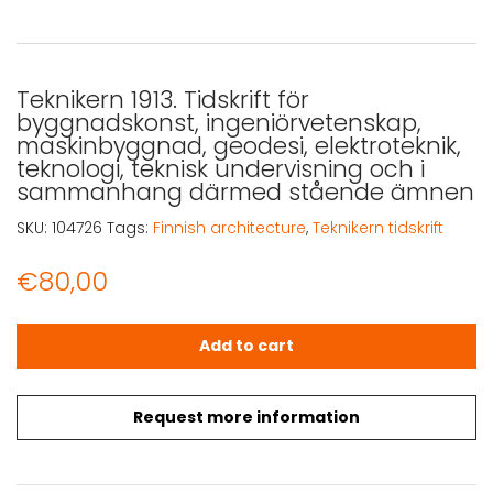
Teknikern 1913. Tidskrift för
byggnadskonst, ingeniörvetenskap,
maskinbyggnad, geodesi, elektroteknik,
teknologi, teknisk undervisning och i
sammanhang därmed stående ämnen
SKU:
104726
Tags:
Finnish architecture
,
Teknikern tidskrift
€
80,00
Teknikern 1913. Tidskrift för byggnadskonst, ingeniörv
Add to cart
Request more information