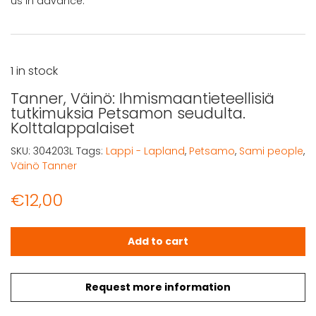
us in advance.
1 in stock
Tanner, Väinö: Ihmismaantieteellisiä
tutkimuksia Petsamon seudulta.
Kolttalappalaiset
SKU:
304203L
Tags:
Lappi - Lapland
,
Petsamo
,
Sami people
,
Väinö Tanner
€
12,00
Tanner, Väinö: Ihmismaantieteellisiä tutkimuksia Petsam
Add to cart
Request more information