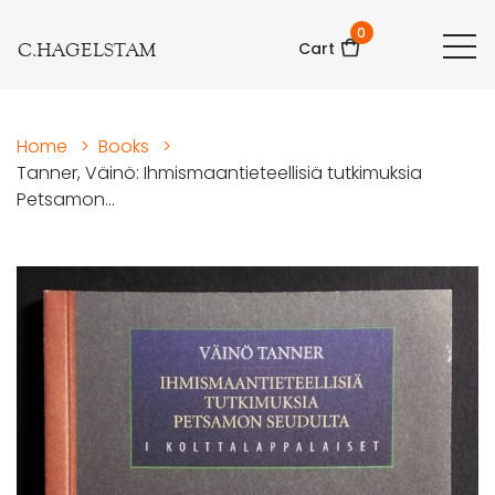
0
C.HAGELSTAM
Cart
Home
>
Books
>
Tanner, Väinö: Ihmismaantieteellisiä tutkimuksia
Petsamon...