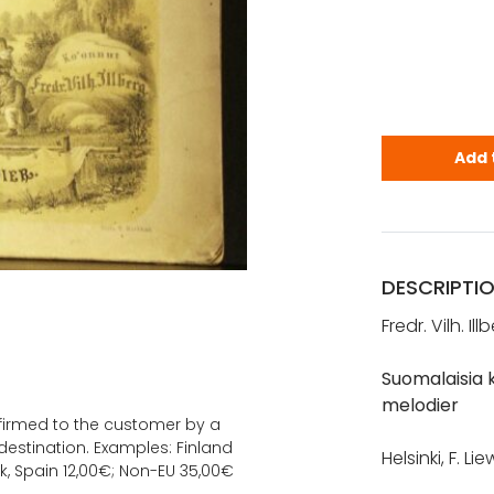
Illberg, Fre
Add 
DESCRIPTI
Fredr. Vilh. Ill
Suomalaisia k
melodier
onfirmed to the customer by a
estination. Examples: Finland
Helsinki, F. L
k, Spain 12,00€; Non-EU 35,00€