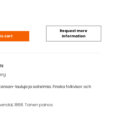
Request more
dr. Vilh.: Suomalaisia kansan-lauluja ja soitelmia. F
to cart
information
ON
berg
ansan-lauluja ja soitelmia. Finska folkvisor och
iewendal, 1868. Toinen painos.