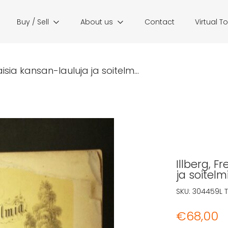
Buy / Sell
About us
Contact
Virtual T
aisia kansan-lauluja ja soitelm...
Illberg, F
ja soitelm
SKU:
304459L
€
68,00