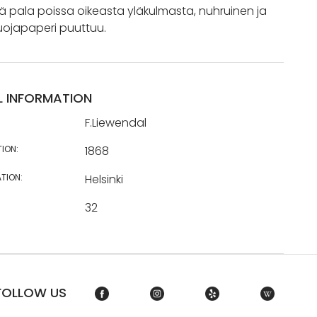
ä pala poissa oikeasta yläkulmasta, nuhruinen ja
ojapaperi puuttuu.
L INFORMATION
F.Liewendal
TION:
1868
TION:
Helsinki
32
FOLLOW US