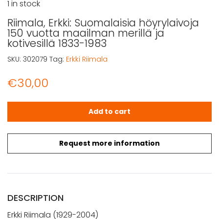
1 in stock
Riimala, Erkki: Suomalaisia höyrylaivoja
150 vuotta maailman merillä ja
kotivesillä 1833-1983
SKU:
302079
Tag:
Erkki Riimala
€
30,00
Riimala, Erkki: Suomalaisia höyrylaivoja 150 vuotta maailm
Add to cart
Request more information
DESCRIPTION
Erkki Riimala (1929-2004)