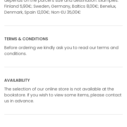
depends on the parcel's size and destination. Examples:
Finland 5,90€; Sweden, Germany, Baltics 8,00€; Benelux,
Denmark, Spain 12,00€; Non-EU 35,00€
TERMS & CONDITIONS
Before ordering we kindly ask you to read our terms and
conditions.
AVAILABILITY
The selection of our online store is not available at the
bookstore. If you wish to view some items, please contact
us in advance.