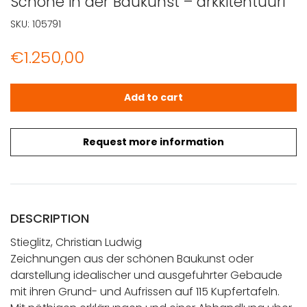
Schöne in der Baukunst – arkkitehtuuri
SKU:
105791
€
1.250,00
Stieglitz, Christian Ludwig: Zeichnungen aus der schöne
Add to cart
Request more information
DESCRIPTION
Stieglitz, Christian Ludwig
Zeichnungen aus der schönen Baukunst oder
darstellung idealischer und ausgefuhrter Gebaude
mit ihren Grund- und Aufrissen auf 115 Kupfertafeln.