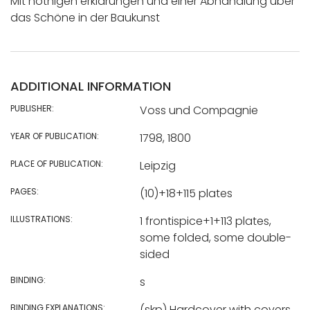
Mit nöthigen erklärungen und einer Abhandlung uber
das Schöne in der Baukunst
ADDITIONAL INFORMATION
PUBLISHER:
Voss und Compagnie
YEAR OF PUBLICATION:
1798, 1800
PLACE OF PUBLICATION:
Leipzig
PAGES:
(10)+18+115 plates
ILLUSTRATIONS:
1 frontispice+1+113 plates,
some folded, some double-
sided
BINDING:
s
BINDING EXPLANATIONS:
(skp) Hardcover with covers,