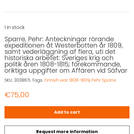
1 in stock
Sparre, Pehr: Anteckningar rörande
expeditionen åt Westerbotten år 1809,
samt vederläggning af flera, uti det
historiska arbetet: Sveriges krig och
politik åren 1808-1815; förekommande,
oriktiga uppgifter om Affären vid Säfvar
SKU:
303867L
Tags:
Finnish war 1808-1809
,
Pehr Sparre
€
75,00
Sparre, Pehr: Anteckningar rörande expeditionen åt Weste
Add to cart
Request more information