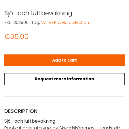
Sjö- och luftbevakning
SKU:
303900L
Tag:
Väinö Pokela collection
€
35,00
Sjö- och luftbevakning quantity
Add to cart
Request more information
DESCRIPTION
Sjö- och luftbevakning
Publikationer utgivna av Skyddskårernas Huvudstab