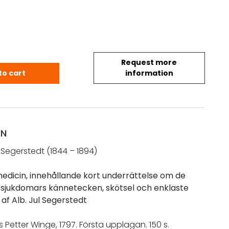
Request more
 Alb. Jul: Lärobok uti medicin (1797); Petersen, Pe
to cart
information
ON
s Segerstedt (1844 – 1894)
medicin, innehållande kort underrättelse om de
sjukdomars kännetecken, skötsel och enklaste
 af Alb. Jul Segerstedt
 Petter Winge, 1797. Första upplagan. 150 s.