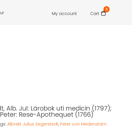
0
our
My account
Cart
, Alb. Jul: Lärobok uti medicin (1797);
 Peter: Rese-Apothequet (1766)
gs:
Albrekt Julius Segerstedt
,
Peter von Heidenstam