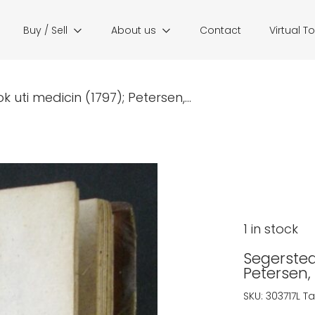
Buy / Sell
About us
Contact
Virtual T
k uti medicin (1797); Petersen,...
1 in stock
Segerstedt
Petersen,
SKU:
303717L
Ta