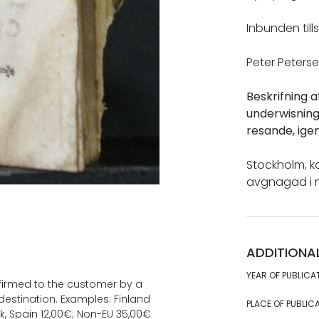
Inbunden ti
Peter Peterse
Beskrifning 
underwisnin
resande, ige
Stockholm, ko
avgnagad i n
ADDITIONA
YEAR OF PUBLICA
onfirmed to the customer by a
estination. Examples: Finland
PLACE OF PUBLICA
k, Spain 12,00€; Non-EU 35,00€