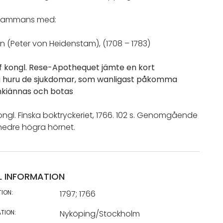
llsammans med:
n (Peter von Heidenstam), (1708 – 1783)
af kongl. Rese-Apothequet jämte en kort
g huru de sjukdomar, som wanligast påkomma
nkiännas och botas
ngl. Finska boktryckeriet, 1766. 102 s. Genomgående
edre högra hörnet.
L INFORMATION
TION:
1797; 1766
TION:
Nyköping/Stockholm