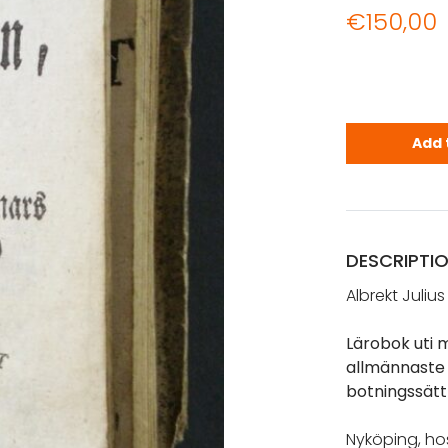
€
150,00
Segerstedt,
Add 
DESCRIPTI
Albrekt Juliu
Lärobok uti 
allmännaste 
botningssätt
Nyköping, hos