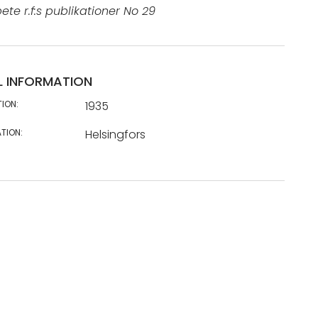
te r.f:s publikationer No 29
L INFORMATION
TION:
1935
TION:
Helsingfors