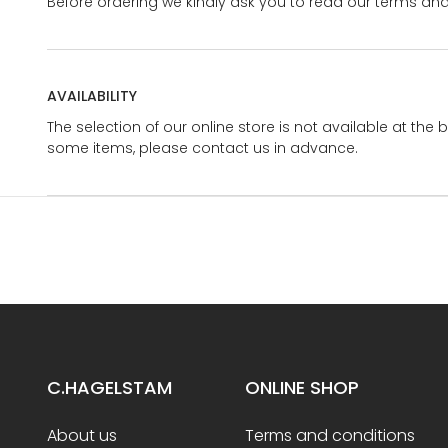
Before ordering we kindly ask you to read our terms and
AVAILABILITY
The selection of our online store is not available at the 
some items, please contact us in advance.
C.HAGELSTAM
ONLINE SHOP
About us
Terms and conditions