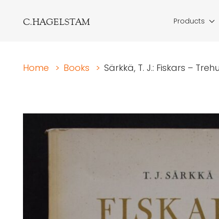
C.HAGELSTAM
Products
Home
>
Books
>
Särkkä, T. J.: Fiskars – Tre