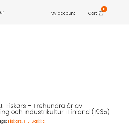
0
our
My account
Cart
 J.: Fiskars – Trehundra år av
ing och industrikultur i Finland (1935)
ags:
Fiskars
,
T. J. Särkkä