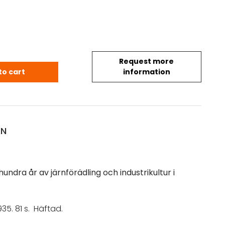
Request more
.: Fiskars - Trehundra år av järnförädling och indust
to cart
information
ON
hundra år av järnförädling och industrikultur i
935. 81 s. Häftad.