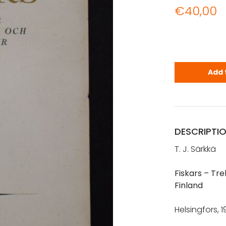
€
40,00
Särkkä, T. J
Add 
DESCRIPTI
T. J. Särkkä
Fiskars – Tre
Finland
Helsingfors, 1