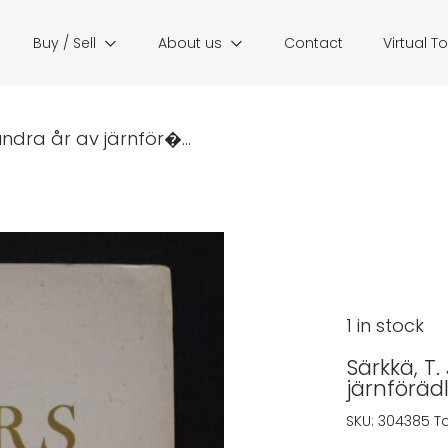
Buy / Sell
About us
Contact
Virtual T
hundra år av järnför�...
1 in stock
Särkkä, T.
järnförädl
SKU:
304385
T