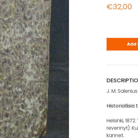
€
32,00
Salenius, J.
Add 
DESCRIPTI
J. M. Salenius
Historiallisi
Helsinki, 1872. V
revennyt). K
kannet.