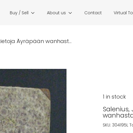
Buy / Sell
About us
Contact
Virtual T
ia tietoja Äyräpään wanhast...
1 in stock
Salenius, 
wanhasta 
SKU:
304195L
T