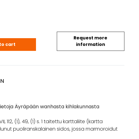
Request more
 M.: Historiallisia tietoja Äyräpään wanhasta kihlak
to cart
information
ON
a tietoja Äyräpään wanhasta kihlakunnasta
II, 112, (1), 49, (1) s. 1 taitettu karttaliite (kartta
ulunut puoliranskalainen sidos, jossa marmoroidut