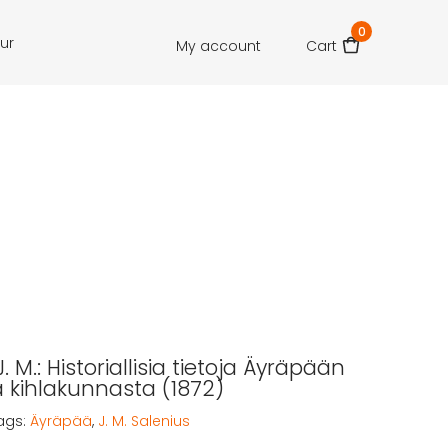
0
our
My account
Cart
J. M.: Historiallisia tietoja Äyräpään
kihlakunnasta (1872)
ags:
Äyräpää
,
J. M. Salenius