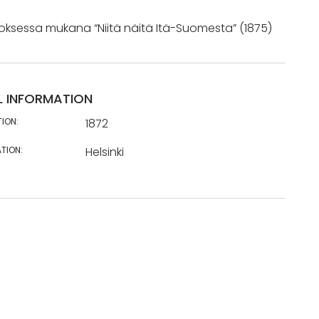
ksessa mukana “Niitä näitä Itä-Suomesta” (1875)
L INFORMATION
TION:
1872
TION:
Helsinki