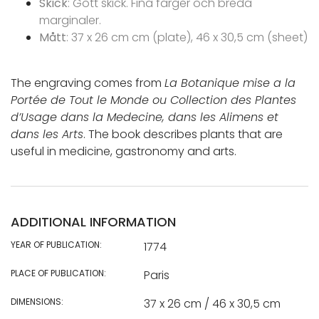
Skick
: Gott skick. Fina färger och breda
marginaler.
Mått
: 37 x 26 cm cm (plate), 46 x 30,5 cm (sheet)
The engraving comes from
La Botanique mise a la
Portée de Tout le Monde ou Collection des Plantes
d’Usage dans la Medecine, dans les Alimens et
dans les Arts
. The book describes plants that are
useful in medicine, gastronomy and arts.
ADDITIONAL INFORMATION
YEAR OF PUBLICATION:
1774
PLACE OF PUBLICATION:
Paris
DIMENSIONS:
37 x 26 cm / 46 x 30,5 cm