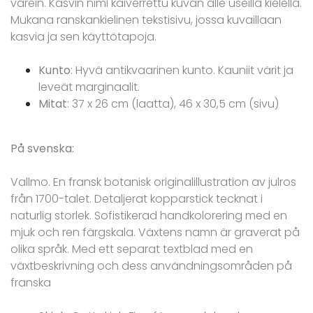
värein. Kasvin nimi kaiverrettu kuvan alle useilla kielellä.
Mukana ranskankielinen tekstisivu, jossa kuvaillaan
kasvia ja sen käyttötapoja.
Kunto
: Hyvä antikvaarinen kunto. Kauniit värit ja
leveät marginaalit.
Mitat
: 37 x 26 cm (laatta), 46 x 30,5 cm (sivu)
På svenska:
Vallmo. En fransk botanisk originalillustration av julros
från 1700-talet. Detaljerat kopparstick tecknat i
naturlig storlek. Sofistikerad handkolorering med en
mjuk och ren färgskala. Växtens namn är graverat på
olika språk. Med ett separat textblad med en
växtbeskrivning och dess användningsområden på
franska