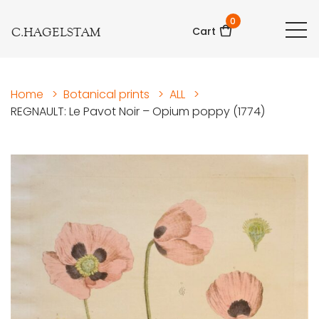
0
C.HAGELSTAM
Cart
Home
>
Botanical prints
>
ALL
>
REGNAULT: Le Pavot Noir – Opium poppy (1774)