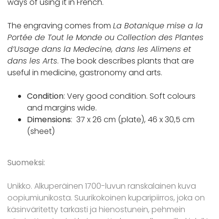
ways of using it in French.
The engraving comes from
La Botanique mise a la
Portée de Tout le Monde ou Collection des Plantes
d’Usage dans la Medecine, dans les Alimens et
dans les Arts
. The book describes plants that are
useful in medicine, gastronomy and arts.
Condition
: Very good condition. Soft colours
and margins wide.
Dimensions
: 37 x 26 cm (plate), 46 x 30,5 cm
(sheet)
Suomeksi:
Unikko. Alkuperäinen 1700-luvun ranskalainen kuva
oopiumiunikosta. Suurikokoinen kuparipiirros, joka on
käsinväritetty tarkasti ja hienostunein, pehmein