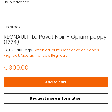
us in advance.
1 in stock
REGNAULT: Le Pavot Noir – Opium poppy
(1774)
SKU:
RGN10
Tags:
Botanical print
,
Genevieve de Nangis
Regnault
,
Nicolas Francois Regnault
€
300,00
REGNAULT: Le Pavot Noir – Opium poppy (1774) quantity
Add to cart
Request more information