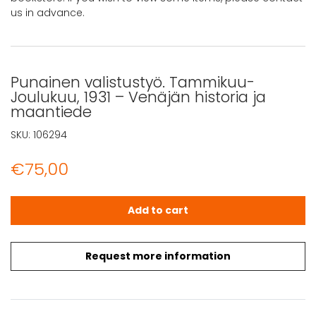
us in advance.
Punainen valistustyö. Tammikuu-
Joulukuu, 1931 – Venäjän historia ja
maantiede
SKU:
106294
€
75,00
Punainen valistustyö. Tammikuu-Joulukuu, 1931 - Venäjä
Add to cart
Request more information