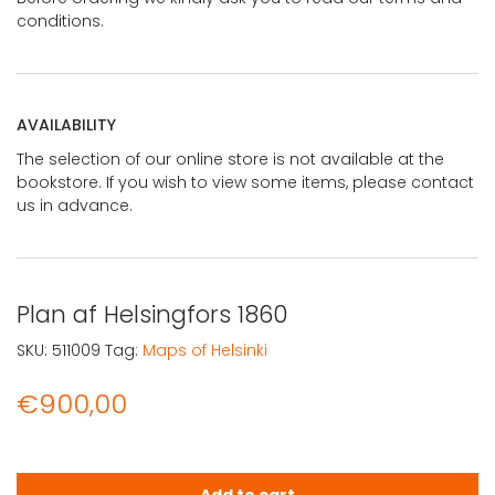
conditions.
AVAILABILITY
The selection of our online store is not available at the
bookstore. If you wish to view some items, please contact
us in advance.
Plan af Helsingfors 1860
SKU:
511009
Tag:
Maps of Helsinki
€
900,00
Plan af Helsingfors 1860 quantity
Add to cart