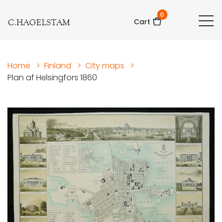
0
C.HAGELSTAM
Cart
Home
>
Finland
>
City maps
>
Plan af Helsingfors 1860