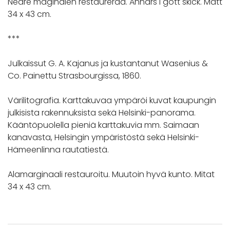
Nedre maginalen restaurerad. Annars i gott skick. Mått
34 x 43 cm.
***
Julkaissut G. A. Kajanus ja kustantanut Wasenius &
Co. Painettu Strasbourgissa, 1860.
Värilitografia. Karttakuvaa ympäröi kuvat kaupungin
julkisista rakennuksista sekä Helsinki-panorama.
Kääntöpuolella pieniä karttakuvia mm. Saimaan
kanavasta, Helsingin ympäristöstä sekä Helsinki-
Hämeenlinna rautatiestä.
Alamarginaali restauroitu. Muutoin hyvä kunto. Mitat
34 x 43 cm.