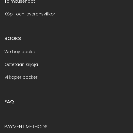
Toimitusehdot
Köp- och leveransvillkor
BOOKS
We buy books
Ostetaan kirjoja
Vi köper böcker
FAQ
PAYMENT METHODS