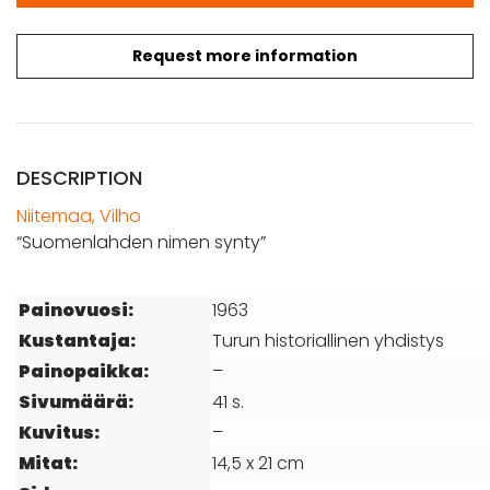
Request more information
DESCRIPTION
Niitemaa, Vilho
“Suomenlahden nimen synty”
Painovuosi:
1963
Kustantaja:
Turun historiallinen yhdistys
Painopaikka:
–
Sivumäärä:
41 s.
Kuvitus:
–
Mitat:
14,5 x 21 cm