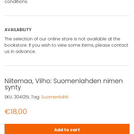
conditions.
AVAILABILITY
The selection of our online store is not available at the
bookstore. If you wish to view some items, please contact
us in advance.
Niitemaa, Vilho: Suomenlahden nimen
synty
SKU:
304125L
Tag:
Suomenlahti
€
18,00
Niitemaa, Vilho: Suomenlahden nimen synty quantity
Add to cart