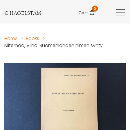
0
C.HAGELSTAM
Cart
Home
>
Books
>
Niitemaa, Vilho: Suomenlahden nimen synty