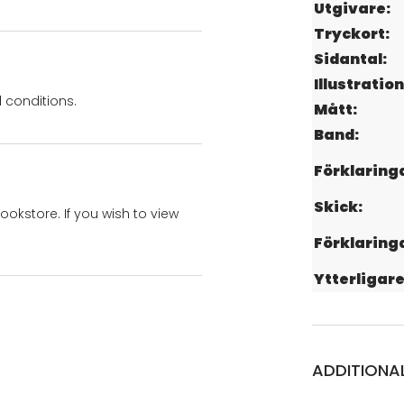
Utgivare:
Tryckort:
Sidantal:
Illustration
 conditions.
Mått:
Band:
Förklaring
Skick:
bookstore. If you wish to view
Förklaring
Ytterligare
ADDITIONA