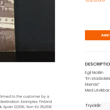
Nicklin, Eg
Add 
DESCRIPTI
Egil Nicklin
“En stadsdel
Ekenäs”
Med utvikbar 
onfirmed to the customer by a
estination. Examples: Finland
Tryckår:
k, Spain 12,00€; Non-EU 35,00€