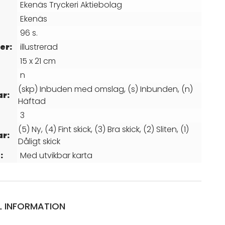
Ekenäs Tryckeri Aktiebolag
Ekenäs
96 s.
er:
illustrerad
15 x 21 cm
n
(skp) Inbuden med omslag, (s) Inbunden, (n)
ar:
Häftad
3
(5) Ny, (4) Fint skick, (3) Bra skick, (2) Sliten, (1)
ar:
Dåligt skick
:
Med utvikbar karta
L INFORMATION