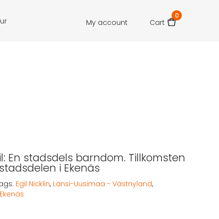
0
our
My account
Cart
gil: En stadsdels barndom. Tillkomsten
stadsdelen i Ekenäs
ags:
Egil Nicklin
,
Länsi-Uusimaa - Västnyland
,
 Ekenäs