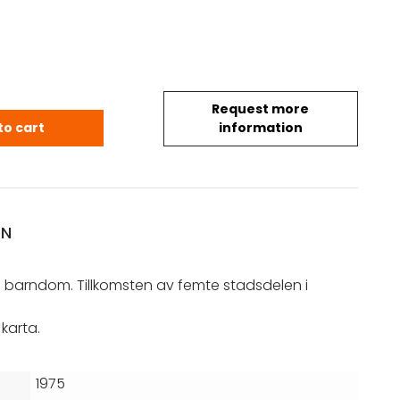
Request more
il: En stadsdels barndom. Tillkomsten av femte stad
to cart
information
ON
s barndom. Tillkomsten av femte stadsdelen i
karta.
1975