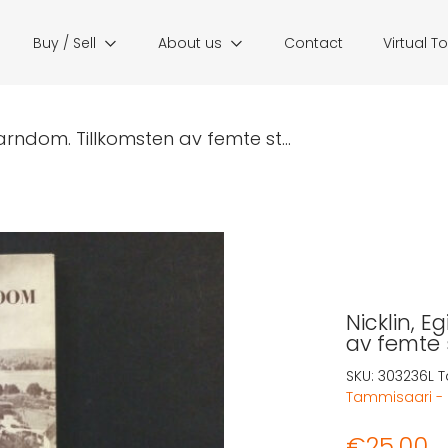
Buy / Sell
About us
Contact
Virtual T
barndom. Tillkomsten av femte st...
Nicklin, E
av femte 
SKU:
303236L
T
Tammisaari -
€
25,00