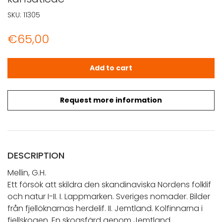
SKU:
11305
€
65,00
Mellin, G.H.: Ett försök att skildra den skandinaviska Nord
Add to cart
Request more information
DESCRIPTION
Mellin, G.H.
Ett försök att skildra den skandinaviska Nordens folklif
och natur I-II. I. Lappmarken. Sveriges nomader. Bilder
från fjellöknarnas herdelif. II. Jemtland. Kolfinnarna i
fjellskogen. En skogsfärd genom Jemtland.