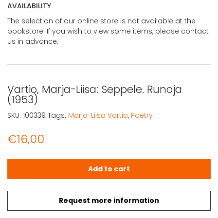
AVAILABILITY
The selection of our online store is not available at the
bookstore. If you wish to view some items, please contact
us in advance.
Vartio, Marja-Liisa: Seppele. Runoja
(1953)
SKU:
100339
Tags:
Marja-Liisa Vartio
,
Poetry
€
16,00
Vartio, Marja-Liisa: Seppele. Runoja (1953) quantity
Add to cart
Request more information