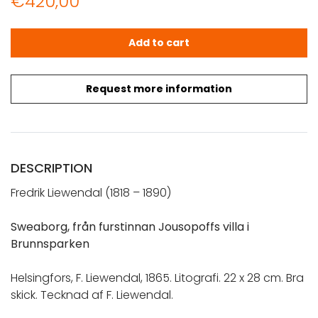
€
420,00
LIEWENDAL, F.: Sweaborg, från furstinnan Jousopoffs villa
Add to cart
Request more information
DESCRIPTION
Fredrik Liewendal (1818 – 1890)
Sweaborg, från furstinnan Jousopoffs villa i
Brunnsparken
Helsingfors, F. Liewendal, 1865. Litografi. 22 x 28 cm. Bra
skick. Tecknad af F. Liewendal.