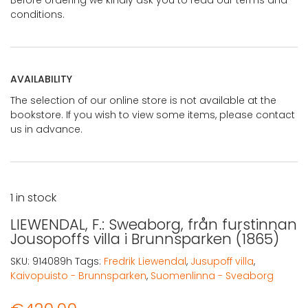
Before ordering we kindly ask you to read our terms and
conditions.
AVAILABILITY
The selection of our online store is not available at the
bookstore. If you wish to view some items, please contact
us in advance.
1 in stock
LIEWENDAL, F.: Sweaborg, från furstinnan
Jousopoffs villa i Brunnsparken (1865)
SKU:
914089h
Tags:
Fredrik Liewendal
,
Jusupoff villa
,
Kaivopuisto - Brunnsparken
,
Suomenlinna - Sveaborg