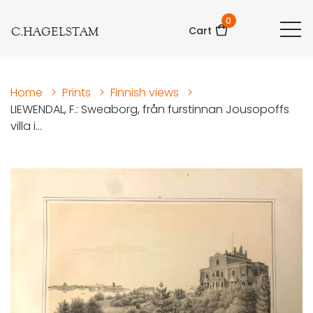
0
C.HAGELSTAM
Cart
Home
>
Prints
>
Finnish views
>
LIEWENDAL, F.: Sweaborg, från furstinnan Jousopoffs
villa i...