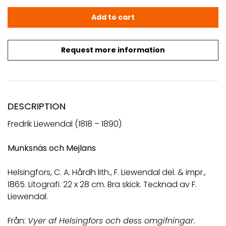
LIEWENDAL, F.: Munksnäs och Mejlans (1865) quantity
Add to cart
Request more information
DESCRIPTION
Fredrik Liewendal (1818 – 1890)
Munksnäs och Mejlans
Helsingfors, C. A. Hårdh lith., F. Liewendal del. & impr.,
1865. Litografi. 22 x 28 cm. Bra skick. Tecknad av F.
Liewendal.
Från:
Vyer af Helsingfors och dess omgifningar.